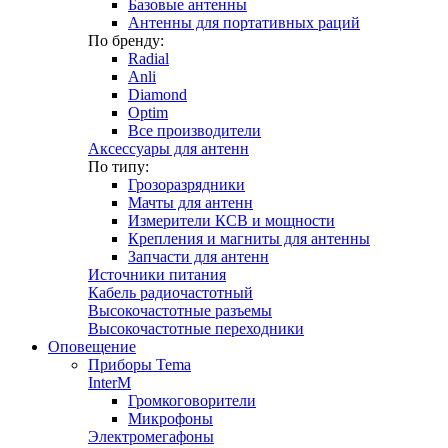
Базовые антенны
Антенны для портативных раций
По бренду:
Radial
Anli
Diamond
Optim
Все производители
Аксессуары для антенн
По типу:
Грозоразрядники
Мачты для антенн
Измерители КСВ и мощности
Крепления и магниты для антенны
Запчасти для антенн
Источники питания
Кабель радиочастотный
Высокочастотные разъемы
Высокочастотные переходники
Оповещение
Приборы Tema
InterM
Громкоговорители
Микрофоны
Электромегафоны