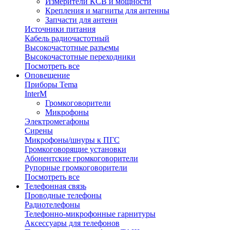
Измерители КСВ и мощности
Крепления и магниты для антенны
Запчасти для антенн
Источники питания
Кабель радиочастотный
Высокочастотные разъемы
Высокочастотные переходники
Посмотреть все
Оповещение
Приборы Tema
InterM
Громкоговорители
Микрофоны
Электромегафоны
Сирены
Микрофоны/шнуры к ПГС
Громкоговорящие установки
Абонентские громкоговорители
Рупорные громкоговорители
Посмотреть все
Телефонная связь
Проводные телефоны
Радиотелефоны
Телефонно-микрофонные гарнитуры
Аксессуары для телефонов