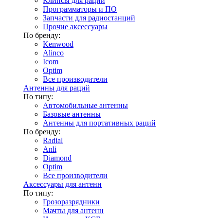
Клипсы для раций
Программаторы и ПО
Запчасти для радиостанций
Прочие аксессуары
По бренду:
Kenwood
Alinco
Icom
Optim
Все производители
Антенны для раций
По типу:
Автомобильные антенны
Базовые антенны
Антенны для портативных раций
По бренду:
Radial
Anli
Diamond
Optim
Все производители
Аксессуары для антенн
По типу:
Грозоразрядники
Мачты для антенн