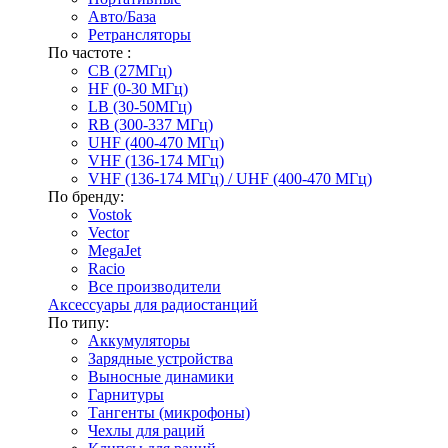
Авто/База
Ретрансляторы
По частоте :
CB (27МГц)
HF (0-30 МГц)
LB (30-50МГц)
RB (300-337 МГц)
UHF (400-470 МГц)
VHF (136-174 МГц)
VHF (136-174 МГц) / UHF (400-470 МГц)
По бренду:
Vostok
Vector
MegaJet
Racio
Все производители
Аксессуары для радиостанций
По типу:
Аккумуляторы
Зарядные устройства
Выносные динамики
Гарнитуры
Тангенты (микрофоны)
Чехлы для раций