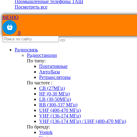
Промышленные телефоны ТАШ
Посмотреть все
МЕНЮ
0
Радиосвязь
Радиостанции
По типу:
Портативные
Авто/База
Ретрансляторы
По частоте :
CB (27МГц)
HF (0-30 МГц)
LB (30-50МГц)
RB (300-337 МГц)
UHF (400-470 МГц)
VHF (136-174 МГц)
VHF (136-174 МГц) / UHF (400-470 МГц)
По бренду:
Vostok