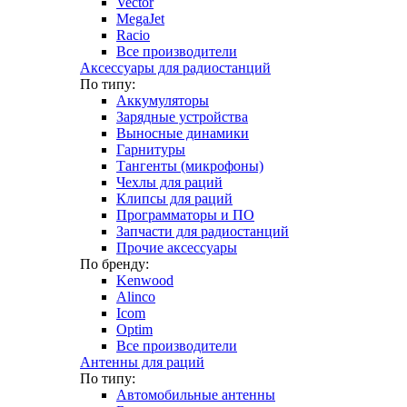
Vector
MegaJet
Racio
Все производители
Аксессуары для радиостанций
По типу:
Аккумуляторы
Зарядные устройства
Выносные динамики
Гарнитуры
Тангенты (микрофоны)
Чехлы для раций
Клипсы для раций
Программаторы и ПО
Запчасти для радиостанций
Прочие аксессуары
По бренду:
Kenwood
Alinco
Icom
Optim
Все производители
Антенны для раций
По типу:
Автомобильные антенны