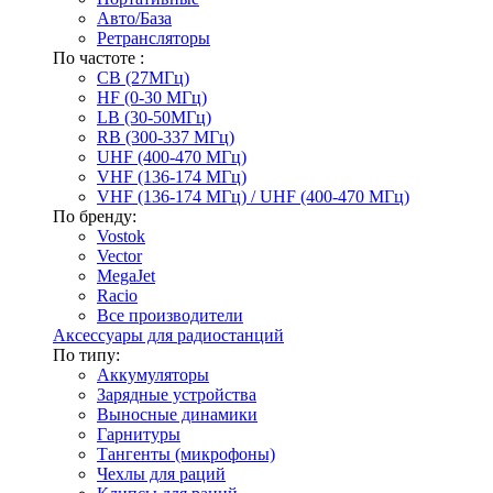
Авто/База
Ретрансляторы
По частоте :
CB (27МГц)
HF (0-30 МГц)
LB (30-50МГц)
RB (300-337 МГц)
UHF (400-470 МГц)
VHF (136-174 МГц)
VHF (136-174 МГц) / UHF (400-470 МГц)
По бренду:
Vostok
Vector
MegaJet
Racio
Все производители
Аксессуары для радиостанций
По типу:
Аккумуляторы
Зарядные устройства
Выносные динамики
Гарнитуры
Тангенты (микрофоны)
Чехлы для раций