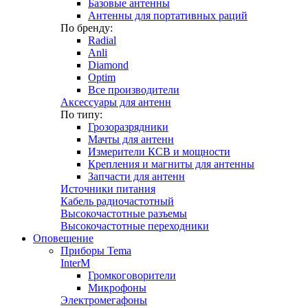
Базовые антенны
Антенны для портативных раций
По бренду:
Radial
Anli
Diamond
Optim
Все производители
Аксессуары для антенн
По типу:
Грозоразрядники
Мачты для антенн
Измерители КСВ и мощности
Крепления и магниты для антенны
Запчасти для антенн
Источники питания
Кабель радиочастотный
Высокочастотные разъемы
Высокочастотные переходники
Оповещение
Приборы Tema
InterM
Громкоговорители
Микрофоны
Электромегафоны