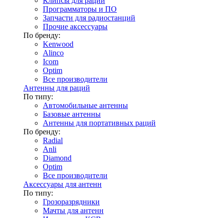
Клипсы для раций
Программаторы и ПО
Запчасти для радиостанций
Прочие аксессуары
По бренду:
Kenwood
Alinco
Icom
Optim
Все производители
Антенны для раций
По типу:
Автомобильные антенны
Базовые антенны
Антенны для портативных раций
По бренду:
Radial
Anli
Diamond
Optim
Все производители
Аксессуары для антенн
По типу:
Грозоразрядники
Мачты для антенн