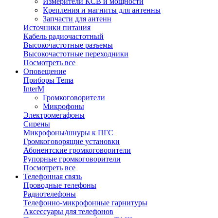
Измерители КСВ и мощности
Крепления и магниты для антенны
Запчасти для антенн
Источники питания
Кабель радиочастотный
Высокочастотные разъемы
Высокочастотные переходники
Посмотреть все
Оповещение
Приборы Tema
InterM
Громкоговорители
Микрофоны
Электромегафоны
Сирены
Микрофоны/шнуры к ПГС
Громкоговорящие установки
Абонентские громкоговорители
Рупорные громкоговорители
Посмотреть все
Телефонная связь
Проводные телефоны
Радиотелефоны
Телефонно-микрофонные гарнитуры
Аксессуары для телефонов