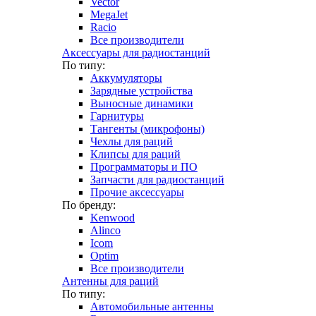
Vector
MegaJet
Racio
Все производители
Аксессуары для радиостанций
По типу:
Аккумуляторы
Зарядные устройства
Выносные динамики
Гарнитуры
Тангенты (микрофоны)
Чехлы для раций
Клипсы для раций
Программаторы и ПО
Запчасти для радиостанций
Прочие аксессуары
По бренду:
Kenwood
Alinco
Icom
Optim
Все производители
Антенны для раций
По типу:
Автомобильные антенны