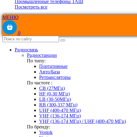
Промышленные телефоны ТАШ
Посмотреть все
МЕНЮ
0
Радиосвязь
Радиостанции
По типу:
Портативные
Авто/База
Ретрансляторы
По частоте :
CB (27МГц)
HF (0-30 МГц)
LB (30-50МГц)
RB (300-337 МГц)
UHF (400-470 МГц)
VHF (136-174 МГц)
VHF (136-174 МГц) / UHF (400-470 МГц)
По бренду:
Vostok