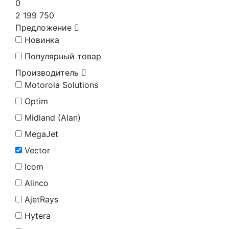
0
2 199 750
Предложение
Новинка
Популярный товар
Производитель
Motorola Solutions
Optim
Midland (Alan)
MegaJet
Vector
Icom
Alinco
AjetRays
Hytera