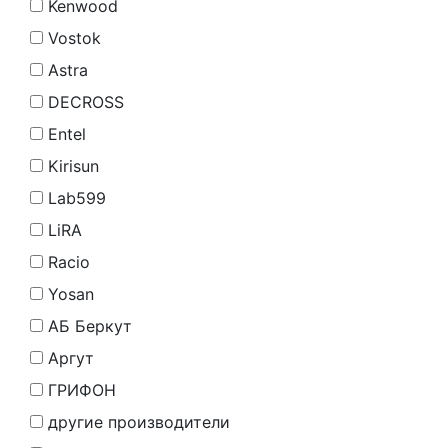
Kenwood
Vostok
Astra
DECROSS
Entel
Kirisun
Lab599
LiRA
Racio
Yosan
АБ Беркут
Аргут
ГРИФОН
другие производители