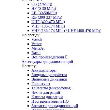
CB (27МГц)
HF (0-30 МГц)
LB (30-50МГц)
RB (300-337 МГц)
UHF (400-470 МГц)
VHF (136-174 МГц)
VHF (136-174 МГц) / UHF (400-470 МГц)
По бренду:
Vostok
Vector
MegaJet
Racio
Все производители
Аксессуары для радиостанций
По типу:
Аккумуляторы
Зарядные устройства
Выносные динамики
Гарнитуры
Тангенты (микрофоны)
Чехлы для раций
Клипсы для раций
Программаторы и ПО
Запчасти для радиостанций