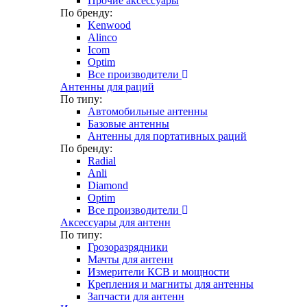
Прочие аксессуары
По бренду:
Kenwood
Alinco
Icom
Optim
Все производители
Антенны для раций
По типу:
Автомобильные антенны
Базовые антенны
Антенны для портативных раций
По бренду:
Radial
Anli
Diamond
Optim
Все производители
Аксессуары для антенн
По типу:
Грозоразрядники
Мачты для антенн
Измерители КСВ и мощности
Крепления и магниты для антенны
Запчасти для антенн