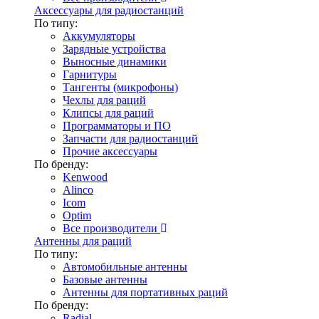
Аксессуары для радиостанций
По типу:
Аккумуляторы
Зарядные устройства
Выносные динамики
Гарнитуры
Тангенты (микрофоны)
Чехлы для раций
Клипсы для раций
Программаторы и ПО
Запчасти для радиостанций
Прочие аксессуары
По бренду:
Kenwood
Alinco
Icom
Optim
Все производители
Антенны для раций
По типу:
Автомобильные антенны
Базовые антенны
Антенны для портативных раций
По бренду:
Radial