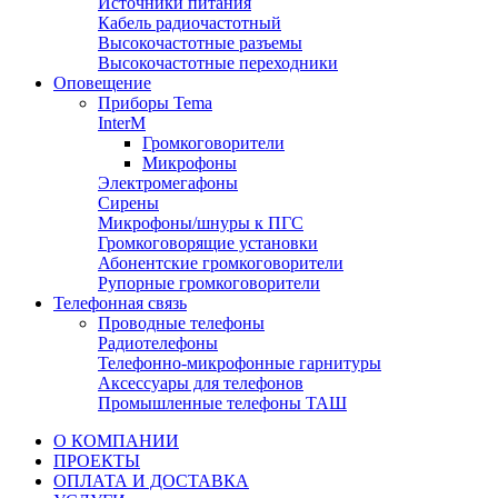
Источники питания
Кабель радиочастотный
Высокочастотные разъемы
Высокочастотные переходники
Оповещение
Приборы Tema
InterM
Громкоговорители
Микрофоны
Электромегафоны
Сирены
Микрофоны/шнуры к ПГС
Громкоговорящие установки
Абонентские громкоговорители
Рупорные громкоговорители
Телефонная связь
Проводные телефоны
Радиотелефоны
Телефонно-микрофонные гарнитуры
Аксессуары для телефонов
Промышленные телефоны ТАШ
О КОМПАНИИ
ПРОЕКТЫ
ОПЛАТА И ДОСТАВКА