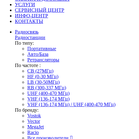
УСЛУГИ
СЕРВИСНЫЙ ЦЕНТР
ИНФО-ЦЕНТР
КОНТАКТЫ
Радиосвязь
Радиостанции
По типу:
Портативные
Авто/База
Ретрансляторы
По частоте :
CB (27МГц)
HF (0-30 МГц)
LB (30-50МГц)
RB (300-337 МГц)
UHF (400-470 МГц)
VHF (136-174 МГц)
VHF (136-174 МГц) / UHF (400-470 МГц)
По бренду:
Vostok
Vector
MegaJet
Racio
Все производители