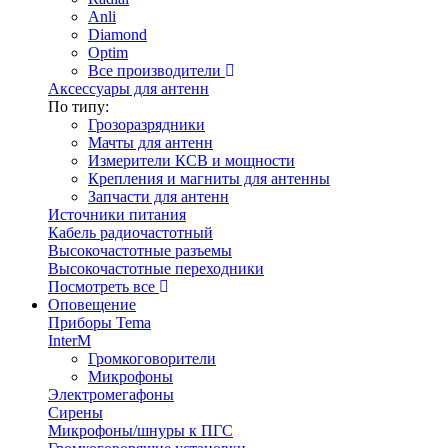
Anli
Diamond
Optim
Все производители
Аксессуары для антенн
По типу:
Грозоразрядники
Мачты для антенн
Измерители КСВ и мощности
Крепления и магниты для антенны
Запчасти для антенн
Источники питания
Кабель радиочастотный
Высокочастотные разъемы
Высокочастотные переходники
Посмотреть все
Оповещение
Приборы Tema
InterM
Громкоговорители
Микрофоны
Электромегафоны
Сирены
Микрофоны/шнуры к ПГС