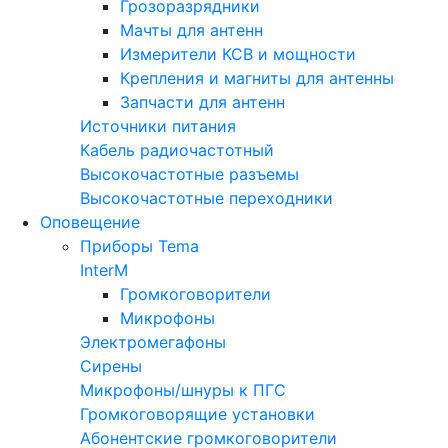
Грозоразрядники
Мачты для антенн
Измерители КСВ и мощности
Крепления и магниты для антенны
Запчасти для антенн
Источники питания
Кабель радиочастотный
Высокочастотные разъемы
Высокочастотные переходники
Оповещение
Приборы Tema
InterM
Громкоговорители
Микрофоны
Электромегафоны
Сирены
Микрофоны/шнуры к ПГС
Громкоговорящие установки
Абонентские громкоговорители