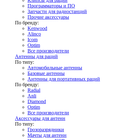
Клипсы для раций
Программаторы и ПО
Запчасти для радиостанций
Прочие аксессуары
По бренду:
Kenwood
Alinco
Icom
Optim
Все производители
Антенны для раций
По типу:
Автомобильные антенны
Базовые антенны
Антенны для портативных раций
По бренду:
Radial
Anli
Diamond
Optim
Все производители
Аксессуары для антенн
По типу:
Грозоразрядники
Мачты для антенн