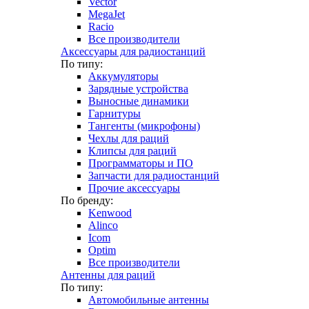
Vector
MegaJet
Racio
Все производители
Аксессуары для радиостанций
По типу:
Аккумуляторы
Зарядные устройства
Выносные динамики
Гарнитуры
Тангенты (микрофоны)
Чехлы для раций
Клипсы для раций
Программаторы и ПО
Запчасти для радиостанций
Прочие аксессуары
По бренду:
Kenwood
Alinco
Icom
Optim
Все производители
Антенны для раций
По типу:
Автомобильные антенны