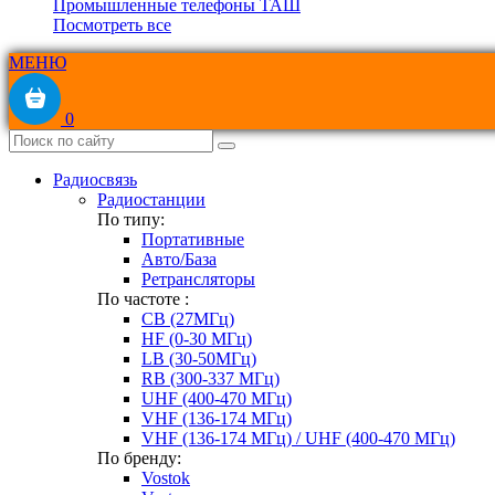
Промышленные телефоны ТАШ
Посмотреть все
МЕНЮ
0
Радиосвязь
Радиостанции
По типу:
Портативные
Авто/База
Ретрансляторы
По частоте :
CB (27МГц)
HF (0-30 МГц)
LB (30-50МГц)
RB (300-337 МГц)
UHF (400-470 МГц)
VHF (136-174 МГц)
VHF (136-174 МГц) / UHF (400-470 МГц)
По бренду:
Vostok