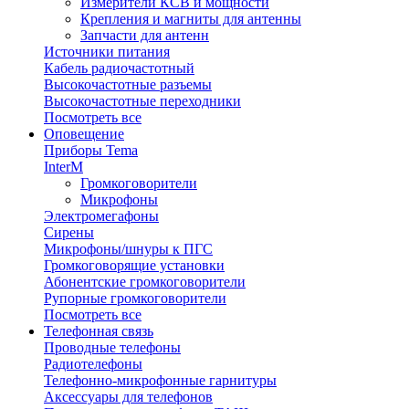
Измерители КСВ и мощности
Крепления и магниты для антенны
Запчасти для антенн
Источники питания
Кабель радиочастотный
Высокочастотные разъемы
Высокочастотные переходники
Посмотреть все
Оповещение
Приборы Tema
InterM
Громкоговорители
Микрофоны
Электромегафоны
Сирены
Микрофоны/шнуры к ПГС
Громкоговорящие установки
Абонентские громкоговорители
Рупорные громкоговорители
Посмотреть все
Телефонная связь
Проводные телефоны
Радиотелефоны
Телефонно-микрофонные гарнитуры
Аксессуары для телефонов