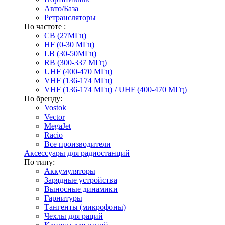
Авто/База
Ретрансляторы
По частоте :
CB (27МГц)
HF (0-30 МГц)
LB (30-50МГц)
RB (300-337 МГц)
UHF (400-470 МГц)
VHF (136-174 МГц)
VHF (136-174 МГц) / UHF (400-470 МГц)
По бренду:
Vostok
Vector
MegaJet
Racio
Все производители
Аксессуары для радиостанций
По типу:
Аккумуляторы
Зарядные устройства
Выносные динамики
Гарнитуры
Тангенты (микрофоны)
Чехлы для раций