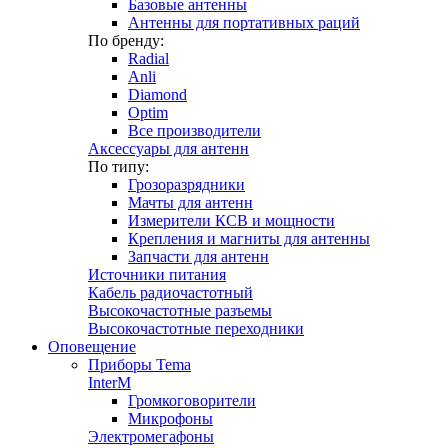
Базовые антенны
Антенны для портативных раций
По бренду:
Radial
Anli
Diamond
Optim
Все производители
Аксессуары для антенн
По типу:
Грозоразрядники
Мачты для антенн
Измерители КСВ и мощности
Крепления и магниты для антенны
Запчасти для антенн
Источники питания
Кабель радиочастотный
Высокочастотные разъемы
Высокочастотные переходники
Оповещение
Приборы Tema
InterM
Громкоговорители
Микрофоны
Электромегафоны