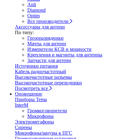
Anli
Diamond
Optim
Все производители
Аксессуары для антенн
По типу:
Грозоразрядники
Мачты для антенн
Измерители КСВ и мощности
Крепления и магниты для антенны
Запчасти для антенн
Источники питания
Кабель радиочастотный
Высокочастотные разъемы
Высокочастотные переходники
Посмотреть все
Оповещение
Приборы Tema
InterM
Громкоговорители
Микрофоны
Электромегафоны
Сирены
Микрофоны/шнуры к ПГС
Громкоговорящие установки