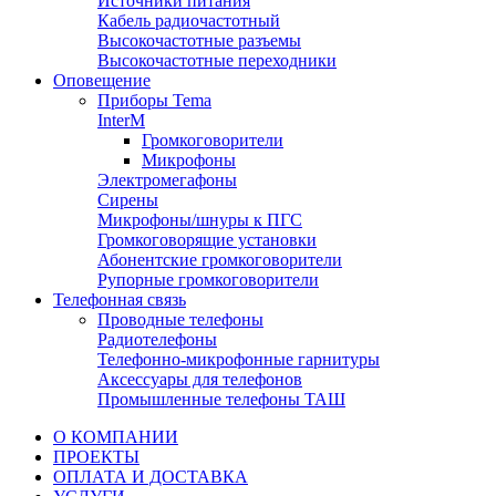
Источники питания
Кабель радиочастотный
Высокочастотные разъемы
Высокочастотные переходники
Оповещение
Приборы Tema
InterM
Громкоговорители
Микрофоны
Электромегафоны
Сирены
Микрофоны/шнуры к ПГС
Громкоговорящие установки
Абонентские громкоговорители
Рупорные громкоговорители
Телефонная связь
Проводные телефоны
Радиотелефоны
Телефонно-микрофонные гарнитуры
Аксессуары для телефонов
Промышленные телефоны ТАШ
О КОМПАНИИ
ПРОЕКТЫ
ОПЛАТА И ДОСТАВКА