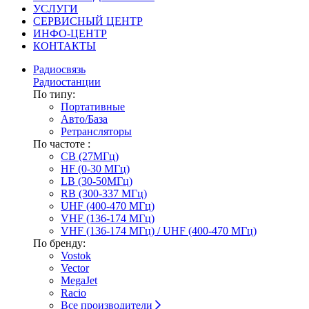
УСЛУГИ
СЕРВИСНЫЙ ЦЕНТР
ИНФО-ЦЕНТР
КОНТАКТЫ
Радиосвязь
Радиостанции
По типу:
Портативные
Авто/База
Ретрансляторы
По частоте :
CB (27МГц)
HF (0-30 МГц)
LB (30-50МГц)
RB (300-337 МГц)
UHF (400-470 МГц)
VHF (136-174 МГц)
VHF (136-174 МГц) / UHF (400-470 МГц)
По бренду:
Vostok
Vector
MegaJet
Racio
Все производители