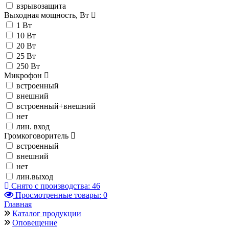
взрывозащита
Выходная мощность, Вт
1 Вт
10 Вт
20 Вт
25 Вт
250 Вт
Микрофон
встроенный
внешний
встроенный+внешний
нет
лин. вход
Громкоговоритель
встроенный
внешний
нет
лин.выход
Снято с производства:
46
Просмотренные товары:
0
Главная
Каталог продукции
Оповещение