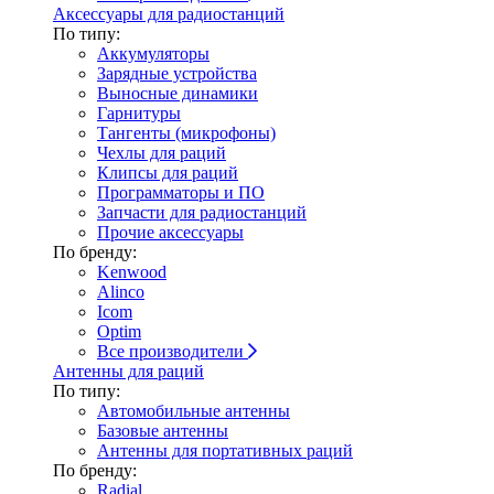
Аксессуары для радиостанций
По типу:
Аккумуляторы
Зарядные устройства
Выносные динамики
Гарнитуры
Тангенты (микрофоны)
Чехлы для раций
Клипсы для раций
Программаторы и ПО
Запчасти для радиостанций
Прочие аксессуары
По бренду:
Kenwood
Alinco
Icom
Optim
Все производители
Антенны для раций
По типу:
Автомобильные антенны
Базовые антенны
Антенны для портативных раций
По бренду:
Radial