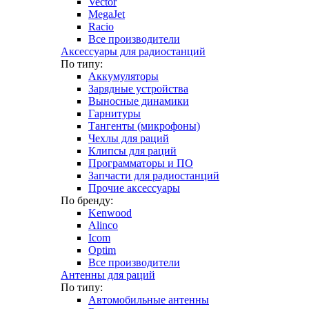
Vector
MegaJet
Racio
Все производители
Аксессуары для радиостанций
По типу:
Аккумуляторы
Зарядные устройства
Выносные динамики
Гарнитуры
Тангенты (микрофоны)
Чехлы для раций
Клипсы для раций
Программаторы и ПО
Запчасти для радиостанций
Прочие аксессуары
По бренду:
Kenwood
Alinco
Icom
Optim
Все производители
Антенны для раций
По типу:
Автомобильные антенны