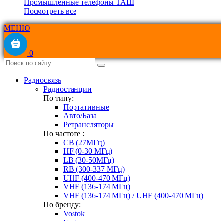
Промышленные телефоны ТАШ
Посмотреть все
МЕНЮ
0
Радиосвязь
Радиостанции
По типу:
Портативные
Авто/База
Ретрансляторы
По частоте :
CB (27МГц)
HF (0-30 МГц)
LB (30-50МГц)
RB (300-337 МГц)
UHF (400-470 МГц)
VHF (136-174 МГц)
VHF (136-174 МГц) / UHF (400-470 МГц)
По бренду:
Vostok