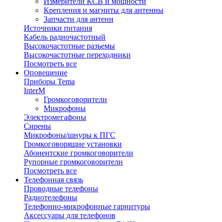
Измерители КСВ и мощности
Крепления и магниты для антенны
Запчасти для антенн
Источники питания
Кабель радиочастотный
Высокочастотные разъемы
Высокочастотные переходники
Посмотреть все
Оповещение
Приборы Tema
InterM
Громкоговорители
Микрофоны
Электромегафоны
Сирены
Микрофоны/шнуры к ПГС
Громкоговорящие установки
Абонентские громкоговорители
Рупорные громкоговорители
Посмотреть все
Телефонная связь
Проводные телефоны
Радиотелефоны
Телефонно-микрофонные гарнитуры
Аксессуары для телефонов