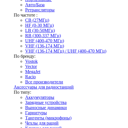
Авто/База
Ретрансляторы
По частоте :
CB (27МГц)
HF (0-30 МГц)
LB (30-50МГц)
RB (300-337 МГц)
UHF (400-470 МГц)
VHF (136-174 МГц)
VHF (136-174 МГц) / UHF (400-470 МГц)
По бренду:
Vostok
Vector
MegaJet
Racio
Все производители
Аксессуары для радиостанций
По типу:
Аккумуляторы
Зарядные устройства
Выносные динамики
Гарнитуры
Тангенты (микрофоны)
Чехлы для раций