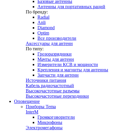
Базовые антенны
Антенны для портативных раций
По бренду:
Radial
Anli
Diamond
Optim
Все производители
Аксессуары для антенн
По типу:
Грозоразрядники
Мачты для антенн
Измерители КСВ и мощности
Крепления и магниты для антенны
Запчасти для антенн
Источники питания
Кабель радиочастотный
Высокочастотные разъемы
Высокочастотные переходники
Оповещение
Приборы Tema
InterM
Громкоговорители
Микрофоны
Электромегафоны