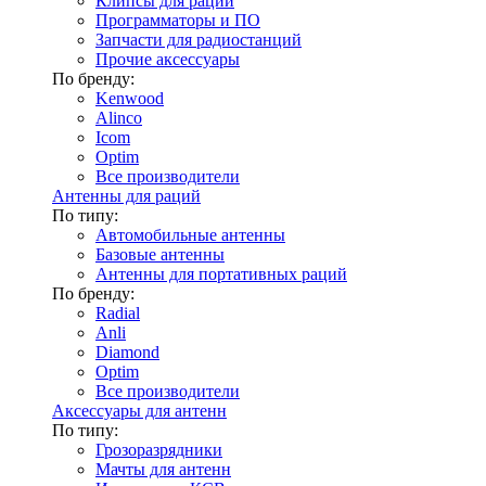
Клипсы для раций
Программаторы и ПО
Запчасти для радиостанций
Прочие аксессуары
По бренду:
Kenwood
Alinco
Icom
Optim
Все производители
Антенны для раций
По типу:
Автомобильные антенны
Базовые антенны
Антенны для портативных раций
По бренду:
Radial
Anli
Diamond
Optim
Все производители
Аксессуары для антенн
По типу:
Грозоразрядники
Мачты для антенн