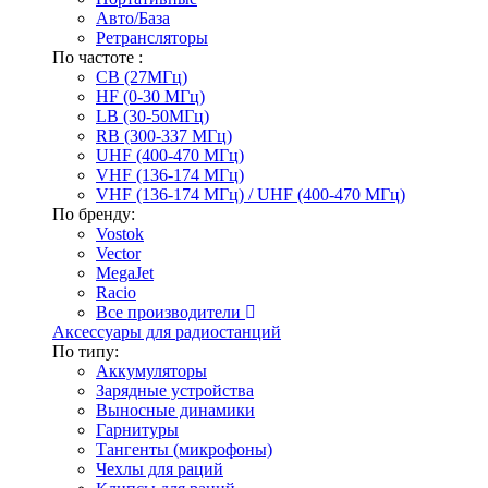
Авто/База
Ретрансляторы
По частоте :
CB (27МГц)
HF (0-30 МГц)
LB (30-50МГц)
RB (300-337 МГц)
UHF (400-470 МГц)
VHF (136-174 МГц)
VHF (136-174 МГц) / UHF (400-470 МГц)
По бренду:
Vostok
Vector
MegaJet
Racio
Все производители
Аксессуары для радиостанций
По типу:
Аккумуляторы
Зарядные устройства
Выносные динамики
Гарнитуры
Тангенты (микрофоны)
Чехлы для раций