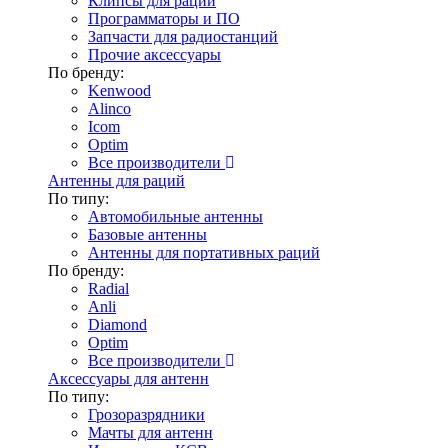
Клипсы для раций
Программаторы и ПО
Запчасти для радиостанций
Прочие аксессуары
По бренду:
Kenwood
Alinco
Icom
Optim
Все производители
Антенны для раций
По типу:
Автомобильные антенны
Базовые антенны
Антенны для портативных раций
По бренду:
Radial
Anli
Diamond
Optim
Все производители
Аксессуары для антенн
По типу:
Грозоразрядники
Мачты для антенн