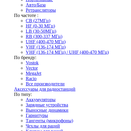
Авто/База
Ретрансляторы
По частоте :
CB (27МГц)
HF (0-30 МГц)
LB (30-50МГц)
RB (300-337 МГц)
UHF (400-470 МГц)
VHF (136-174 МГц)
VHF (136-174 МГц) / UHF (400-470 МГц)
По бренду:
Vostok
Vector
MegaJet
Racio
Все производители
Аксессуары для радиостанций
По типу:
Аккумуляторы
Зарядные устройства
Выносные динамики
Гарнитуры
Тангенты (микрофоны)
Чехлы для раций