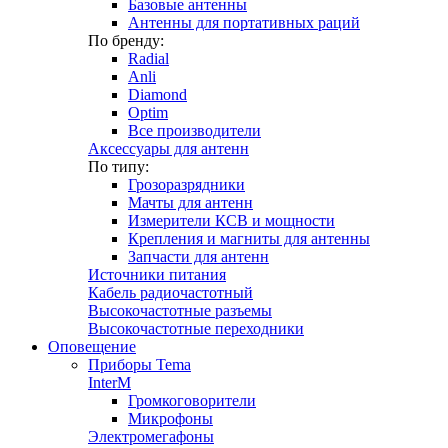
Базовые антенны
Антенны для портативных раций
По бренду:
Radial
Anli
Diamond
Optim
Все производители
Аксессуары для антенн
По типу:
Грозоразрядники
Мачты для антенн
Измерители КСВ и мощности
Крепления и магниты для антенны
Запчасти для антенн
Источники питания
Кабель радиочастотный
Высокочастотные разъемы
Высокочастотные переходники
Оповещение
Приборы Tema
InterM
Громкоговорители
Микрофоны
Электромегафоны