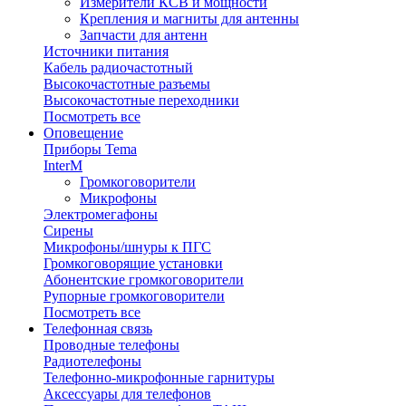
Измерители КСВ и мощности
Крепления и магниты для антенны
Запчасти для антенн
Источники питания
Кабель радиочастотный
Высокочастотные разъемы
Высокочастотные переходники
Посмотреть все
Оповещение
Приборы Tema
InterM
Громкоговорители
Микрофоны
Электромегафоны
Сирены
Микрофоны/шнуры к ПГС
Громкоговорящие установки
Абонентские громкоговорители
Рупорные громкоговорители
Посмотреть все
Телефонная связь
Проводные телефоны
Радиотелефоны
Телефонно-микрофонные гарнитуры
Аксессуары для телефонов