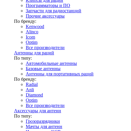
Клипсы для раций
Программаторы и ПО
Запчасти для радиостанций
Прочие аксессуары
По бренду:
Kenwood
Alinco
Icom
Optim
Все производители
Антенны для раций
По типу:
Автомобильные антенны
Базовые антенны
Антенны для портативных раций
По бренду:
Radial
Anli
Diamond
Optim
Все производители
Аксессуары для антенн
По типу:
Грозоразрядники
Мачты для антенн