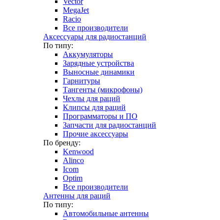
Vector
MegaJet
Racio
Все производители
Аксессуары для радиостанций
По типу:
Аккумуляторы
Зарядные устройства
Выносные динамики
Гарнитуры
Тангенты (микрофоны)
Чехлы для раций
Клипсы для раций
Программаторы и ПО
Запчасти для радиостанций
Прочие аксессуары
По бренду:
Kenwood
Alinco
Icom
Optim
Все производители
Антенны для раций
По типу:
Автомобильные антенны