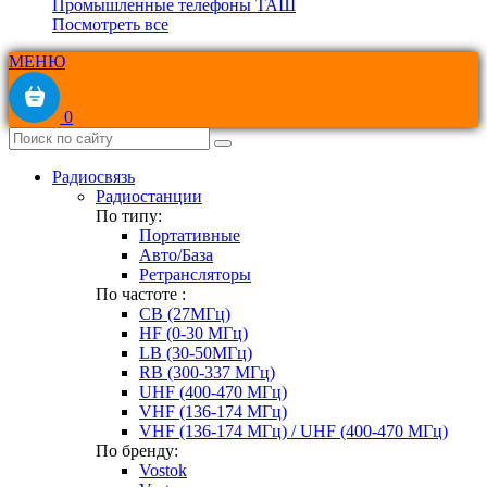
Промышленные телефоны ТАШ
Посмотреть все
МЕНЮ
0
Радиосвязь
Радиостанции
По типу:
Портативные
Авто/База
Ретрансляторы
По частоте :
CB (27МГц)
HF (0-30 МГц)
LB (30-50МГц)
RB (300-337 МГц)
UHF (400-470 МГц)
VHF (136-174 МГц)
VHF (136-174 МГц) / UHF (400-470 МГц)
По бренду:
Vostok