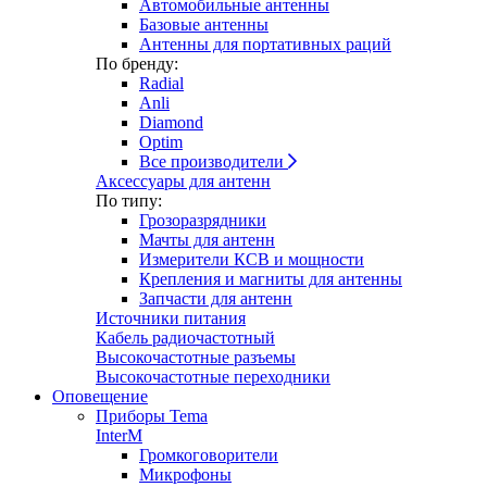
Автомобильные антенны
Базовые антенны
Антенны для портативных раций
По бренду:
Radial
Anli
Diamond
Optim
Все производители
Аксессуары для антенн
По типу:
Грозоразрядники
Мачты для антенн
Измерители КСВ и мощности
Крепления и магниты для антенны
Запчасти для антенн
Источники питания
Кабель радиочастотный
Высокочастотные разъемы
Высокочастотные переходники
Оповещение
Приборы Tema
InterM
Громкоговорители
Микрофоны