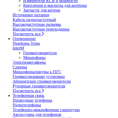
Измерители КСВ и мощности
Крепления и магниты для антенны
Запчасти для антенн
Источники питания
Кабель радиочастотный
Высокочастотные разъемы
Высокочастотные переходники
Посмотреть все
Оповещение
Приборы Tema
InterM
Громкоговорители
Микрофоны
Электромегафоны
Сирены
Микрофоны/шнуры к ПГС
Громкоговорящие установки
Абонентские громкоговорители
Рупорные громкоговорители
Посмотреть все
Телефонная связь
Проводные телефоны
Радиотелефоны
Телефонно-микрофонные гарнитуры
Аксессуары для телефонов