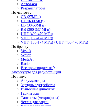
Авто/База
Ретрансляторы
По частоте :
CB (27МГц)
HF (0-30 МГц)
LB (30-50МГц)
RB (300-337 МГц)
UHF (400-470 МГц)
VHF (136-174 МГц)
VHF (136-174 МГц) / UHF (400-470 МГц)
По бренду:
Vostok
Vector
MegaJet
Racio
Все производители
Аксессуары для радиостанций
По типу:
Аккумуляторы
Зарядные устройства
Выносные динамики
Гарнитуры
Тангенты (микрофоны)
Чехлы для раций