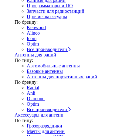
Клипсы для раций
Программаторы и ПО
Запчасти для радиостанций
Прочие аксессуары
По бренду:
Kenwood
Alinco
Icom
Optim
Все производители
Антенны для раций
По типу:
Автомобильные антенны
Базовые антенны
Антенны для портативных раций
По бренду:
Radial
Anli
Diamond
Optim
Все производители
Аксессуары для антенн
По типу:
Грозоразрядники
Мачты для антенн