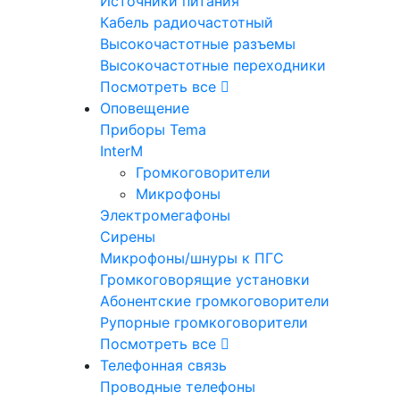
Источники питания
Кабель радиочастотный
Высокочастотные разъемы
Высокочастотные переходники
Посмотреть все
Оповещение
Приборы Tema
InterM
Громкоговорители
Микрофоны
Электромегафоны
Сирены
Микрофоны/шнуры к ПГС
Громкоговорящие установки
Абонентские громкоговорители
Рупорные громкоговорители
Посмотреть все
Телефонная связь
Проводные телефоны