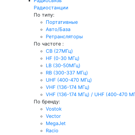
Радиосвязь
Радиостанции
По типу:
Портативные
Авто/База
Ретрансляторы
По частоте :
CB (27МГц)
HF (0-30 МГц)
LB (30-50МГц)
RB (300-337 МГц)
UHF (400-470 МГц)
VHF (136-174 МГц)
VHF (136-174 МГц) / UHF (400-470 М
По бренду:
Vostok
Vector
MegaJet
Racio