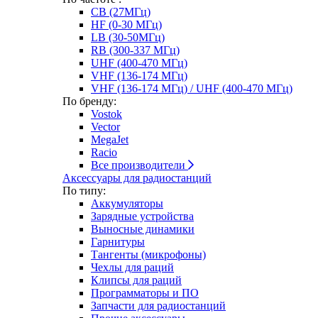
CB (27МГц)
HF (0-30 МГц)
LB (30-50МГц)
RB (300-337 МГц)
UHF (400-470 МГц)
VHF (136-174 МГц)
VHF (136-174 МГц) / UHF (400-470 МГц)
По бренду:
Vostok
Vector
MegaJet
Racio
Все производители
Аксессуары для радиостанций
По типу:
Аккумуляторы
Зарядные устройства
Выносные динамики
Гарнитуры
Тангенты (микрофоны)
Чехлы для раций
Клипсы для раций
Программаторы и ПО
Запчасти для радиостанций