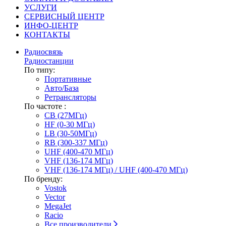
УСЛУГИ
СЕРВИСНЫЙ ЦЕНТР
ИНФО-ЦЕНТР
КОНТАКТЫ
Радиосвязь
Радиостанции
По типу:
Портативные
Авто/База
Ретрансляторы
По частоте :
CB (27МГц)
HF (0-30 МГц)
LB (30-50МГц)
RB (300-337 МГц)
UHF (400-470 МГц)
VHF (136-174 МГц)
VHF (136-174 МГц) / UHF (400-470 МГц)
По бренду:
Vostok
Vector
MegaJet
Racio
Все производители