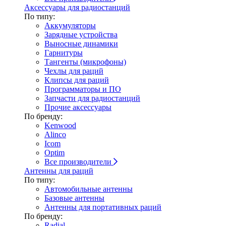
Аксессуары для радиостанций
По типу:
Аккумуляторы
Зарядные устройства
Выносные динамики
Гарнитуры
Тангенты (микрофоны)
Чехлы для раций
Клипсы для раций
Программаторы и ПО
Запчасти для радиостанций
Прочие аксессуары
По бренду:
Kenwood
Alinco
Icom
Optim
Все производители
Антенны для раций
По типу:
Автомобильные антенны
Базовые антенны
Антенны для портативных раций
По бренду:
Radial