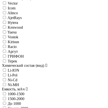
Vector
Icom
Alinco
AjetRays
Hytera
Kenwood
Yaesu
Vostok
Kirisun
Racio
Аргут
ГРИФОН
Терек
Химический состав (вид)
Li-ION
Li-Pol
Ni-Cd
Ni-MH
Емкость, мАч
1000-1500
1500-2000
До 1000