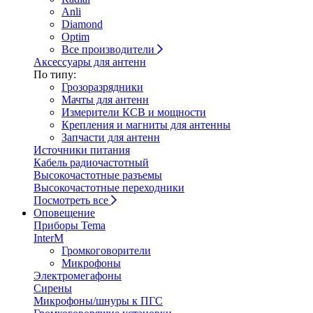
Anli
Diamond
Optim
Все производители
Аксессуары для антенн
По типу:
Грозоразрядники
Мачты для антенн
Измерители КСВ и мощности
Крепления и магниты для антенны
Запчасти для антенн
Источники питания
Кабель радиочастотный
Высокочастотные разъемы
Высокочастотные переходники
Посмотреть все
Оповещение
Приборы Tema
InterM
Громкоговорители
Микрофоны
Электромегафоны
Сирены
Микрофоны/шнуры к ПГС