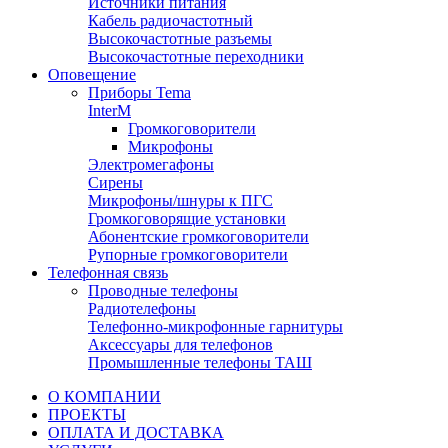
Источники питания
Кабель радиочастотный
Высокочастотные разъемы
Высокочастотные переходники
Оповещение
Приборы Tema
InterM
Громкоговорители
Микрофоны
Электромегафоны
Сирены
Микрофоны/шнуры к ПГС
Громкоговорящие установки
Абонентские громкоговорители
Рупорные громкоговорители
Телефонная связь
Проводные телефоны
Радиотелефоны
Телефонно-микрофонные гарнитуры
Аксессуары для телефонов
Промышленные телефоны ТАШ
О КОМПАНИИ
ПРОЕКТЫ
ОПЛАТА И ДОСТАВКА