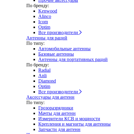
Прочие аксессуары
По бренду:
Kenwood
Alinco
Icom
Optim
Все производители
Антенны для раций
По типу:
Автомобильные антенны
Базовые антенны
Антенны для портативных раций
По бренду:
Radial
Anli
Diamond
Optim
Все производители
Аксессуары для антенн
По типу:
Грозоразрядники
Мачты для антенн
Измерители КСВ и мощности
Крепления и магниты для антенны
Запчасти для антенн