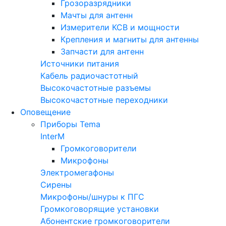
Грозоразрядники
Мачты для антенн
Измерители КСВ и мощности
Крепления и магниты для антенны
Запчасти для антенн
Источники питания
Кабель радиочастотный
Высокочастотные разъемы
Высокочастотные переходники
Оповещение
Приборы Tema
InterM
Громкоговорители
Микрофоны
Электромегафоны
Сирены
Микрофоны/шнуры к ПГС
Громкоговорящие установки
Абонентские громкоговорители