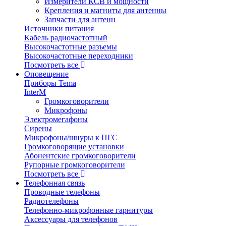
Измерители КСВ и мощности
Крепления и магниты для антенны
Запчасти для антенн
Источники питания
Кабель радиочастотный
Высокочастотные разъемы
Высокочастотные переходники
Посмотреть все
Оповещение
Приборы Tema
InterM
Громкоговорители
Микрофоны
Электромегафоны
Сирены
Микрофоны/шнуры к ПГС
Громкоговорящие установки
Абонентские громкоговорители
Рупорные громкоговорители
Посмотреть все
Телефонная связь
Проводные телефоны
Радиотелефоны
Телефонно-микрофонные гарнитуры
Аксессуары для телефонов