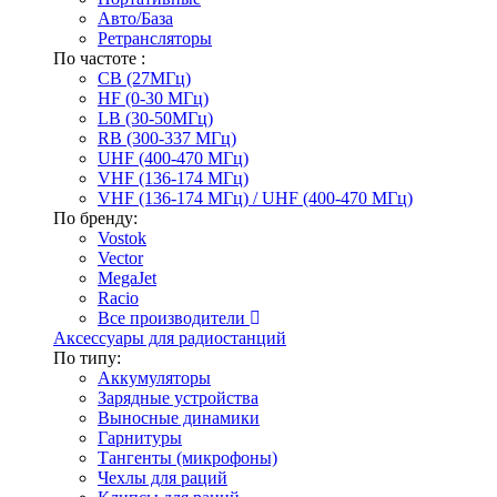
Авто/База
Ретрансляторы
По частоте :
CB (27МГц)
HF (0-30 МГц)
LB (30-50МГц)
RB (300-337 МГц)
UHF (400-470 МГц)
VHF (136-174 МГц)
VHF (136-174 МГц) / UHF (400-470 МГц)
По бренду:
Vostok
Vector
MegaJet
Racio
Все производители
Аксессуары для радиостанций
По типу:
Аккумуляторы
Зарядные устройства
Выносные динамики
Гарнитуры
Тангенты (микрофоны)
Чехлы для раций