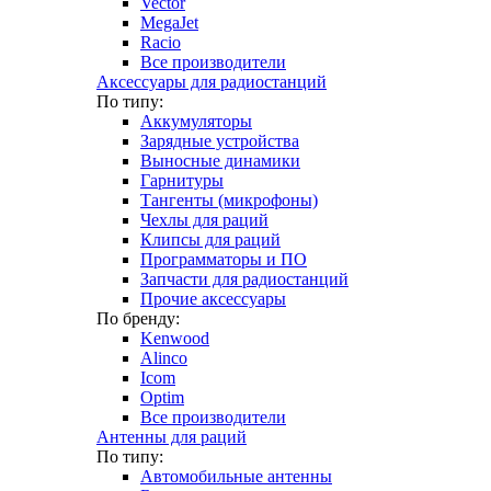
Vector
MegaJet
Racio
Все производители
Аксессуары для радиостанций
По типу:
Аккумуляторы
Зарядные устройства
Выносные динамики
Гарнитуры
Тангенты (микрофоны)
Чехлы для раций
Клипсы для раций
Программаторы и ПО
Запчасти для радиостанций
Прочие аксессуары
По бренду:
Kenwood
Alinco
Icom
Optim
Все производители
Антенны для раций
По типу:
Автомобильные антенны