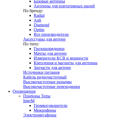
Базовые антенны
Антенны для портативных раций
По бренду:
Radial
Anli
Diamond
Optim
Все производители
Аксессуары для антенн
По типу:
Грозоразрядники
Мачты для антенн
Измерители КСВ и мощности
Крепления и магниты для антенны
Запчасти для антенн
Источники питания
Кабель радиочастотный
Высокочастотные разъемы
Высокочастотные переходники
Оповещение
Приборы Tema
InterM
Громкоговорители
Микрофоны
Электромегафоны