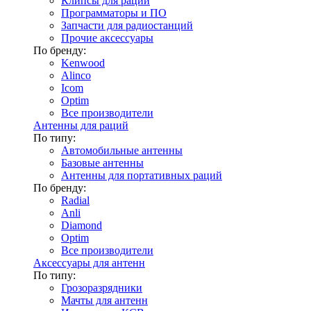
Клипсы для раций
Программаторы и ПО
Запчасти для радиостанций
Прочие аксессуары
По бренду:
Kenwood
Alinco
Icom
Optim
Все производители
Антенны для раций
По типу:
Автомобильные антенны
Базовые антенны
Антенны для портативных раций
По бренду:
Radial
Anli
Diamond
Optim
Все производители
Аксессуары для антенн
По типу:
Грозоразрядники
Мачты для антенн