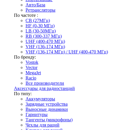
Авто/База
Ретрансляторы
По частоте :
CB (27МГц)
HF (0-30 МГц)
LB (30-50МГц)
RB (300-337 МГц)
UHF (400-470 МГц)
VHF (136-174 МГц)
VHF (136-174 МГц) / UHF (400-470 МГц)
По бренду:
Vostok
Vector
MegaJet
Racio
Все производители
Аксессуары для радиостанций
По типу:
Аккумуляторы
Зарядные устройства
Выносные динамики
Гарнитуры
Тангенты (микрофоны)
Чехлы для раций