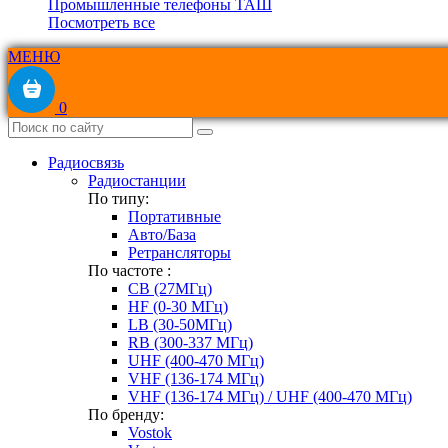
Промышленные телефоны ТАШ
Посмотреть все
МЕНЮ
0
Радиосвязь
Радиостанции
По типу:
Портативные
Авто/База
Ретрансляторы
По частоте :
CB (27МГц)
HF (0-30 МГц)
LB (30-50МГц)
RB (300-337 МГц)
UHF (400-470 МГц)
VHF (136-174 МГц)
VHF (136-174 МГц) / UHF (400-470 МГц)
По бренду:
Vostok