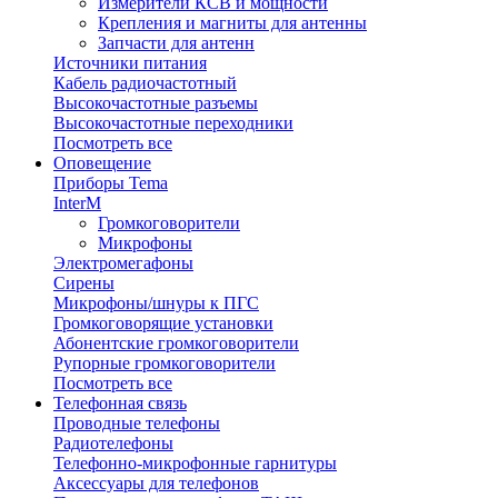
Измерители КСВ и мощности
Крепления и магниты для антенны
Запчасти для антенн
Источники питания
Кабель радиочастотный
Высокочастотные разъемы
Высокочастотные переходники
Посмотреть все
Оповещение
Приборы Tema
InterM
Громкоговорители
Микрофоны
Электромегафоны
Сирены
Микрофоны/шнуры к ПГС
Громкоговорящие установки
Абонентские громкоговорители
Рупорные громкоговорители
Посмотреть все
Телефонная связь
Проводные телефоны
Радиотелефоны
Телефонно-микрофонные гарнитуры
Аксессуары для телефонов