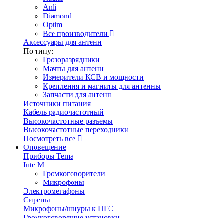
Anli
Diamond
Optim
Все производители
Аксессуары для антенн
По типу:
Грозоразрядники
Мачты для антенн
Измерители КСВ и мощности
Крепления и магниты для антенны
Запчасти для антенн
Источники питания
Кабель радиочастотный
Высокочастотные разъемы
Высокочастотные переходники
Посмотреть все
Оповещение
Приборы Tema
InterM
Громкоговорители
Микрофоны
Электромегафоны
Сирены
Микрофоны/шнуры к ПГС
Громкоговорящие установки