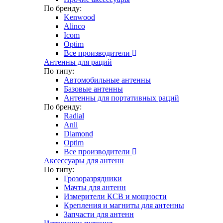
По бренду:
Kenwood
Alinco
Icom
Optim
Все производители
Антенны для раций
По типу:
Автомобильные антенны
Базовые антенны
Антенны для портативных раций
По бренду:
Radial
Anli
Diamond
Optim
Все производители
Аксессуары для антенн
По типу:
Грозоразрядники
Мачты для антенн
Измерители КСВ и мощности
Крепления и магниты для антенны
Запчасти для антенн