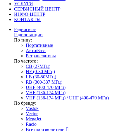
УСЛУГИ
СЕРВИСНЫЙ ЦЕНТР
ИНФО-ЦЕНТР
КОНТАКТЫ
Радиосвязь
Радиостанции
По типу:
Портативные
Авто/База
Ретрансляторы
По частоте :
CB (27МГц)
HF (0-30 МГц)
LB (30-50МГц)
RB (300-337 МГц)
UHF (400-470 МГц)
VHF (136-174 МГц)
VHF (136-174 МГц) / UHF (400-470 МГц)
По бренду:
Vostok
Vector
MegaJet
Racio
Все производители