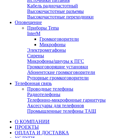
Источники питания
Кабель радиочастотный
Высокочастотные разъемы
Высокочастотные переходники
Оповещение
Приборы Tema
InterM
Громкоговорители
Микрофоны
Электромегафоны
Сирены
Микрофоны/шнуры к ПГС
Громкоговорящие установки
Абонентские громкоговорители
Рупорные громкоговорители
Телефонная связь
Проводные телефоны
Радиотелефоны
Телефонно-микрофонные гарнитуры
Аксессуары для телефонов
Промышленные телефоны ТАШ
О КОМПАНИИ
ПРОЕКТЫ
ОПЛАТА И ДОСТАВКА