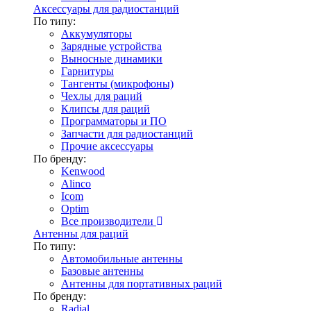
Аксессуары для радиостанций
По типу:
Аккумуляторы
Зарядные устройства
Выносные динамики
Гарнитуры
Тангенты (микрофоны)
Чехлы для раций
Клипсы для раций
Программаторы и ПО
Запчасти для радиостанций
Прочие аксессуары
По бренду:
Kenwood
Alinco
Icom
Optim
Все производители
Антенны для раций
По типу:
Автомобильные антенны
Базовые антенны
Антенны для портативных раций
По бренду:
Radial