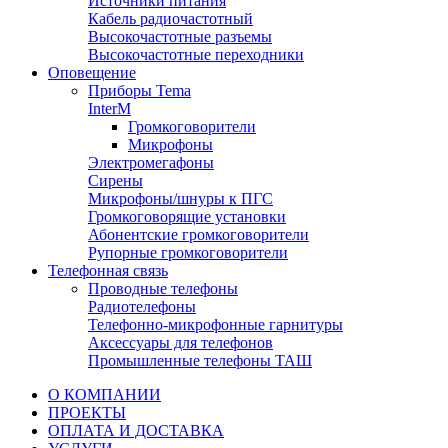
Источники питания
Кабель радиочастотный
Высокочастотные разъемы
Высокочастотные переходники
Оповещение
Приборы Tema
InterM
Громкоговорители
Микрофоны
Электромегафоны
Сирены
Микрофоны/шнуры к ПГС
Громкоговорящие установки
Абонентские громкоговорители
Рупорные громкоговорители
Телефонная связь
Проводные телефоны
Радиотелефоны
Телефонно-микрофонные гарнитуры
Аксессуары для телефонов
Промышленные телефоны ТАШ
О КОМПАНИИ
ПРОЕКТЫ
ОПЛАТА И ДОСТАВКА