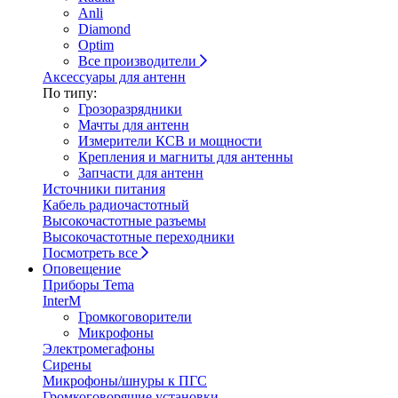
Anli
Diamond
Optim
Все производители
Аксессуары для антенн
По типу:
Грозоразрядники
Мачты для антенн
Измерители КСВ и мощности
Крепления и магниты для антенны
Запчасти для антенн
Источники питания
Кабель радиочастотный
Высокочастотные разъемы
Высокочастотные переходники
Посмотреть все
Оповещение
Приборы Tema
InterM
Громкоговорители
Микрофоны
Электромегафоны
Сирены
Микрофоны/шнуры к ПГС
Громкоговорящие установки