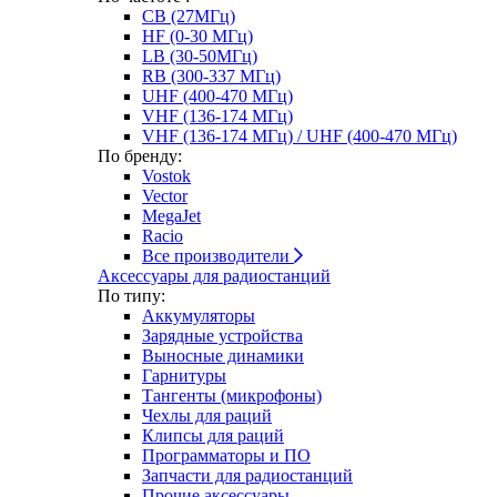
CB (27МГц)
HF (0-30 МГц)
LB (30-50МГц)
RB (300-337 МГц)
UHF (400-470 МГц)
VHF (136-174 МГц)
VHF (136-174 МГц) / UHF (400-470 МГц)
По бренду:
Vostok
Vector
MegaJet
Racio
Все производители
Аксессуары для радиостанций
По типу:
Аккумуляторы
Зарядные устройства
Выносные динамики
Гарнитуры
Тангенты (микрофоны)
Чехлы для раций
Клипсы для раций
Программаторы и ПО
Запчасти для радиостанций
Прочие аксессуары