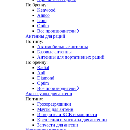
По бренду:
Kenwood
Alinco
Icom
Optim
Все производители
Антенны для раций
По типу:
Автомобильные антенны
Базовые антенны
Антенны для портативных раций
По бренду:
Radial
Anli
Diamond
Optim
Все производители
Аксессуары для антенн
По типу:
Грозоразрядники
Мачты для антенн
Измерители КСВ и мощности
Крепления и магниты для антенны
Запчасти для антенн