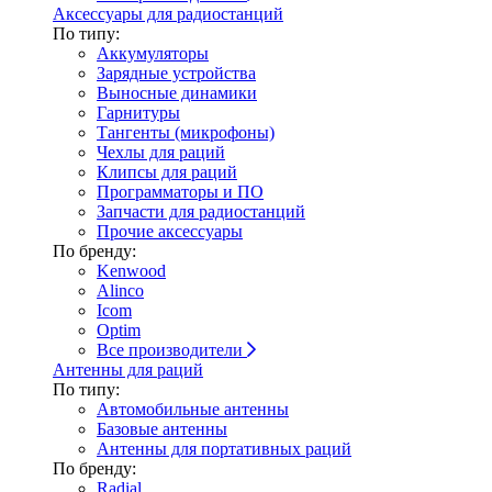
Аксессуары для радиостанций
По типу:
Аккумуляторы
Зарядные устройства
Выносные динамики
Гарнитуры
Тангенты (микрофоны)
Чехлы для раций
Клипсы для раций
Программаторы и ПО
Запчасти для радиостанций
Прочие аксессуары
По бренду:
Kenwood
Alinco
Icom
Optim
Все производители
Антенны для раций
По типу:
Автомобильные антенны
Базовые антенны
Антенны для портативных раций
По бренду:
Radial