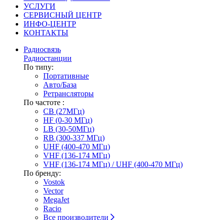
УСЛУГИ
СЕРВИСНЫЙ ЦЕНТР
ИНФО-ЦЕНТР
КОНТАКТЫ
Радиосвязь
Радиостанции
По типу:
Портативные
Авто/База
Ретрансляторы
По частоте :
CB (27МГц)
HF (0-30 МГц)
LB (30-50МГц)
RB (300-337 МГц)
UHF (400-470 МГц)
VHF (136-174 МГц)
VHF (136-174 МГц) / UHF (400-470 МГц)
По бренду:
Vostok
Vector
MegaJet
Racio
Все производители