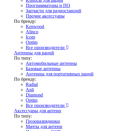
Клипсы для раций
Программаторы и ПО
Запчасти для радиостанций
Прочие аксессуары
По бренду:
Kenwood
Alinco
Icom
Optim
Все производители
Антенны для раций
По типу:
Автомобильные антенны
Базовые антенны
Антенны для портативных раций
По бренду:
Radial
Anli
Diamond
Optim
Все производители
Аксессуары для антенн
По типу:
Грозоразрядники
Мачты для антенн