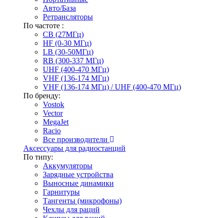
Авто/База
Ретрансляторы
По частоте :
CB (27МГц)
HF (0-30 МГц)
LB (30-50МГц)
RB (300-337 МГц)
UHF (400-470 МГц)
VHF (136-174 МГц)
VHF (136-174 МГц) / UHF (400-470 МГц)
По бренду:
Vostok
Vector
MegaJet
Racio
Все производители
Аксессуары для радиостанций
По типу:
Аккумуляторы
Зарядные устройства
Выносные динамики
Гарнитуры
Тангенты (микрофоны)
Чехлы для раций