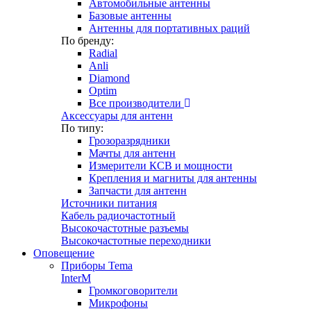
Автомобильные антенны
Базовые антенны
Антенны для портативных раций
По бренду:
Radial
Anli
Diamond
Optim
Все производители
Аксессуары для антенн
По типу:
Грозоразрядники
Мачты для антенн
Измерители КСВ и мощности
Крепления и магниты для антенны
Запчасти для антенн
Источники питания
Кабель радиочастотный
Высокочастотные разъемы
Высокочастотные переходники
Оповещение
Приборы Tema
InterM
Громкоговорители
Микрофоны