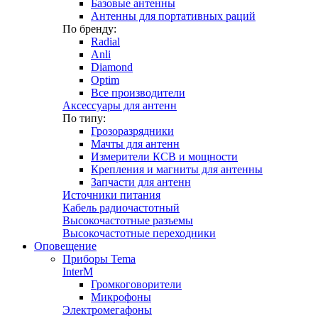
Базовые антенны
Антенны для портативных раций
По бренду:
Radial
Anli
Diamond
Optim
Все производители
Аксессуары для антенн
По типу:
Грозоразрядники
Мачты для антенн
Измерители КСВ и мощности
Крепления и магниты для антенны
Запчасти для антенн
Источники питания
Кабель радиочастотный
Высокочастотные разъемы
Высокочастотные переходники
Оповещение
Приборы Tema
InterM
Громкоговорители
Микрофоны
Электромегафоны