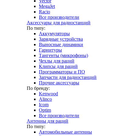
Vector
MegaJet
Racio
Все производители
Аксессуары для радиостанций
По типу:
Аккумуляторы
Зарядные устройства
Выносные динамики
Гарнитуры
Тангенты (микрофоны)
Чехлы для раций
Клипсы для раций
Программаторы и ПО
Запчасти для радиостанций
Прочие аксессуары
По бренду:
Kenwood
Alinco
Icom
Optim
Все производители
Антенны для раций
По типу:
Автомобильные антенны