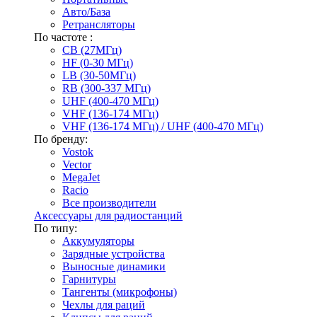
Авто/База
Ретрансляторы
По частоте :
CB (27МГц)
HF (0-30 МГц)
LB (30-50МГц)
RB (300-337 МГц)
UHF (400-470 МГц)
VHF (136-174 МГц)
VHF (136-174 МГц) / UHF (400-470 МГц)
По бренду:
Vostok
Vector
MegaJet
Racio
Все производители
Аксессуары для радиостанций
По типу:
Аккумуляторы
Зарядные устройства
Выносные динамики
Гарнитуры
Тангенты (микрофоны)
Чехлы для раций