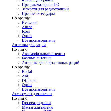
Клипсы для раций
Программаторы и ПО
Запчасти для радиостанций
Прочие аксессуары
По бренду:
Kenwood
Alinco
Icom
Optim
Все производители
Антенны для раций
По типу:
Автомобильные антенны
Базовые антенны
Антенны для портативных раций
По бренду:
Radial
Anli
Diamond
Optim
Все производители
Аксессуары для антенн
По типу:
Грозоразрядники
Мачты для антенн