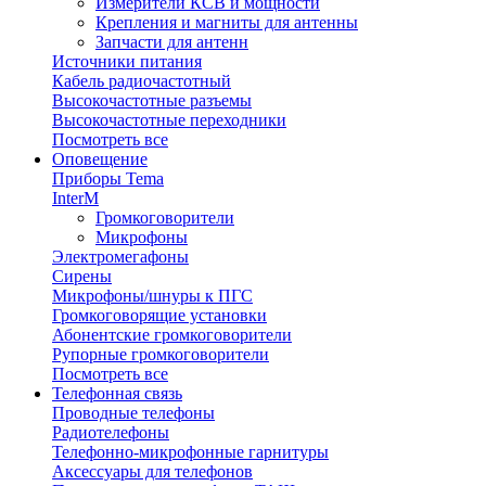
Измерители КСВ и мощности
Крепления и магниты для антенны
Запчасти для антенн
Источники питания
Кабель радиочастотный
Высокочастотные разъемы
Высокочастотные переходники
Посмотреть все
Оповещение
Приборы Tema
InterM
Громкоговорители
Микрофоны
Электромегафоны
Сирены
Микрофоны/шнуры к ПГС
Громкоговорящие установки
Абонентские громкоговорители
Рупорные громкоговорители
Посмотреть все
Телефонная связь
Проводные телефоны
Радиотелефоны
Телефонно-микрофонные гарнитуры
Аксессуары для телефонов