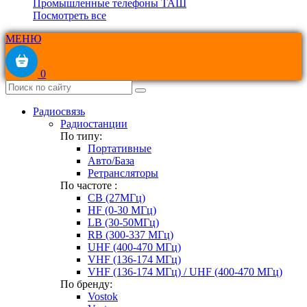
Промышленные телефоны ТАШ
Посмотреть все
МЕНЮ
0
Радиосвязь
Радиостанции
По типу:
Портативные
Авто/База
Ретрансляторы
По частоте :
CB (27МГц)
HF (0-30 МГц)
LB (30-50МГц)
RB (300-337 МГц)
UHF (400-470 МГц)
VHF (136-174 МГц)
VHF (136-174 МГц) / UHF (400-470 МГц)
По бренду:
Vostok