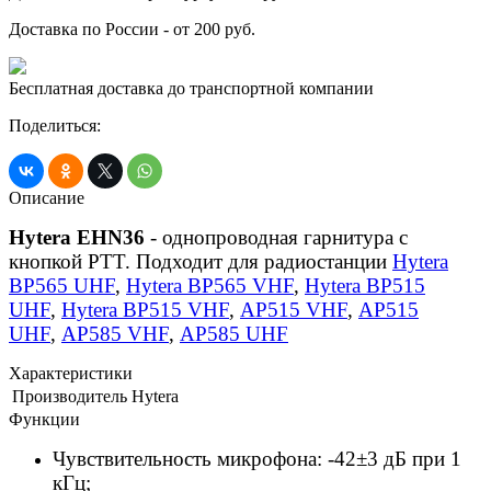
Доставка по России - от 200 руб.
Бесплатная доставка до транспортной компании
Поделиться:
Описание
Hytera
EHN36
- однопроводная гарнитура с
кнопкой PTT. Подходит для радиостанции
Hytera
BP565 UHF
,
Hytera BP565 VHF
,
Hytera BP515
UHF
,
Hytera BP515 VHF
,
AP515 VHF
,
AP515
UHF
,
AP585 VHF
,
AP585 UHF
Характеристики
Производитель
Hytera
Функции
Чувствительность микрофона: -42±3 дБ при 1
кГц;