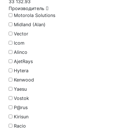
33 132.93
Производитель
Motorola Solutions
Midland (Alan)
Vector
Icom
Alinco
AjetRays
Hytera
Kenwood
Yaesu
Vostok
P@rus
Kirisun
Racio