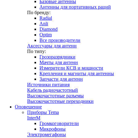
Базовые антенны
Антенны для портативных раций
По бренду:
Radial
Anli
Diamond
Optim
Все производители
Аксессуары для антенн
По типу:
Грозоразрядники
Мачты для антенн
Измерители КСВ и мощности
Крепления и магниты для антенны
Запчасти для антенн
Источники питания
Кабель радиочастотный
Высокочастотные разъемы
Высокочастотные переходники
Оповещение
Приборы Tema
InterM
Громкоговорители
Микрофоны
Электромегафоны