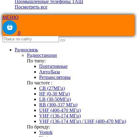
Промышленные телефоны ТАШ
Посмотреть все
МЕНЮ
0
Радиосвязь
Радиостанции
По типу:
Портативные
Авто/База
Ретрансляторы
По частоте :
CB (27МГц)
HF (0-30 МГц)
LB (30-50МГц)
RB (300-337 МГц)
UHF (400-470 МГц)
VHF (136-174 МГц)
VHF (136-174 МГц) / UHF (400-470 МГц)
По бренду:
Vostok