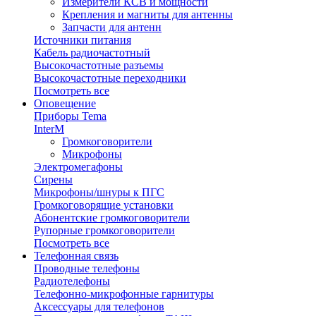
Измерители КСВ и мощности
Крепления и магниты для антенны
Запчасти для антенн
Источники питания
Кабель радиочастотный
Высокочастотные разъемы
Высокочастотные переходники
Посмотреть все
Оповещение
Приборы Tema
InterM
Громкоговорители
Микрофоны
Электромегафоны
Сирены
Микрофоны/шнуры к ПГС
Громкоговорящие установки
Абонентские громкоговорители
Рупорные громкоговорители
Посмотреть все
Телефонная связь
Проводные телефоны
Радиотелефоны
Телефонно-микрофонные гарнитуры
Аксессуары для телефонов