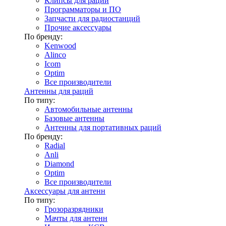
Клипсы для раций
Программаторы и ПО
Запчасти для радиостанций
Прочие аксессуары
По бренду:
Kenwood
Alinco
Icom
Optim
Все производители
Антенны для раций
По типу:
Автомобильные антенны
Базовые антенны
Антенны для портативных раций
По бренду:
Radial
Anli
Diamond
Optim
Все производители
Аксессуары для антенн
По типу:
Грозоразрядники
Мачты для антенн