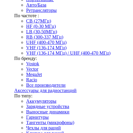
Авто/База
Ретрансляторы
По частоте :
CB (27МГц)
HF (0-30 МГц)
LB (30-50МГц)
RB (300-337 МГц)
UHF (400-470 МГц)
VHF (136-174 МГц)
VHF (136-174 МГц) / UHF (400-470 МГц)
По бренду:
Vostok
Vector
MegaJet
Racio
Все производители
Аксессуары для радиостанций
По типу:
Аккумуляторы
Зарядные устройства
Выносные динамики
Гарнитуры
Тангенты (микрофоны)
Чехлы для раций