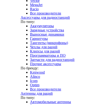
Vector
MegaJet
Racio
Все производители
Аксессуары для радиостанций
По типу:
Аккумуляторы
Зарядные устройства
Выносные динамики
Гарнитуры
Тангенты (микрофоны)
Чехлы для раций
Клипсы для раций
Программаторы и ПО
Запчасти для радиостанций
Прочие аксессуары
По бренду:
Kenwood
Alinco
Icom
Optim
Все производители
Антенны для раций
По типу:
Автомобильные антенны