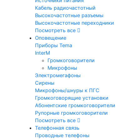
Источники питания
Кабель радиочастотный
Высокочастотные разъемы
Высокочастотные переходники
Посмотреть все
Оповещение
Приборы Tema
InterM
Громкоговорители
Микрофоны
Электромегафоны
Сирены
Микрофоны/шнуры к ПГС
Громкоговорящие установки
Абонентские громкоговорители
Рупорные громкоговорители
Посмотреть все
Телефонная связь
Проводные телефоны