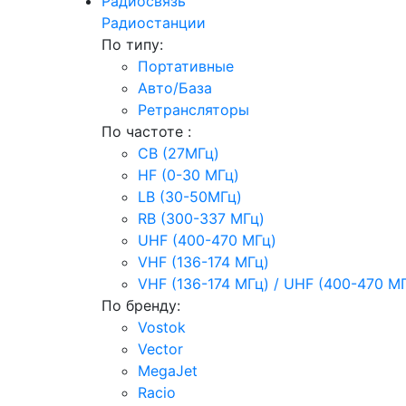
Радиосвязь
Радиостанции
По типу:
Портативные
Авто/База
Ретрансляторы
По частоте :
CB (27МГц)
HF (0-30 МГц)
LB (30-50МГц)
RB (300-337 МГц)
UHF (400-470 МГц)
VHF (136-174 МГц)
VHF (136-174 МГц) / UHF (400-470 М
По бренду:
Vostok
Vector
MegaJet
Racio