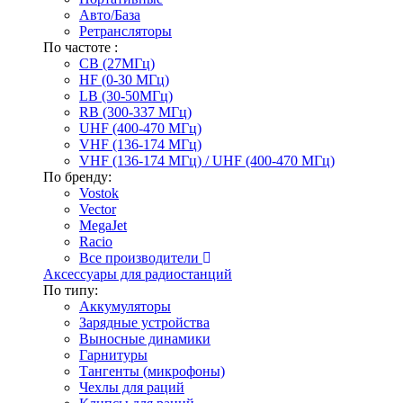
Авто/База
Ретрансляторы
По частоте :
CB (27МГц)
HF (0-30 МГц)
LB (30-50МГц)
RB (300-337 МГц)
UHF (400-470 МГц)
VHF (136-174 МГц)
VHF (136-174 МГц) / UHF (400-470 МГц)
По бренду:
Vostok
Vector
MegaJet
Racio
Все производители
Аксессуары для радиостанций
По типу:
Аккумуляторы
Зарядные устройства
Выносные динамики
Гарнитуры
Тангенты (микрофоны)
Чехлы для раций