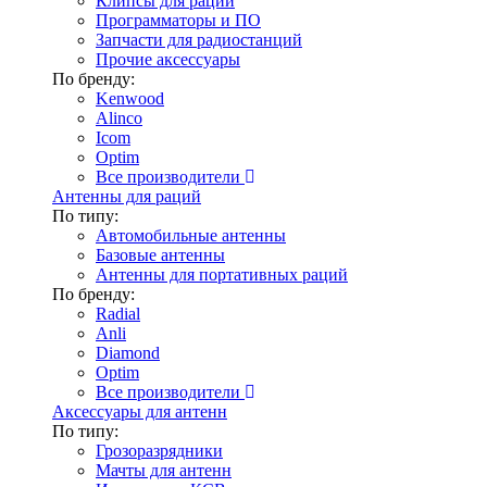
Клипсы для раций
Программаторы и ПО
Запчасти для радиостанций
Прочие аксессуары
По бренду:
Kenwood
Alinco
Icom
Optim
Все производители
Антенны для раций
По типу:
Автомобильные антенны
Базовые антенны
Антенны для портативных раций
По бренду:
Radial
Anli
Diamond
Optim
Все производители
Аксессуары для антенн
По типу:
Грозоразрядники
Мачты для антенн