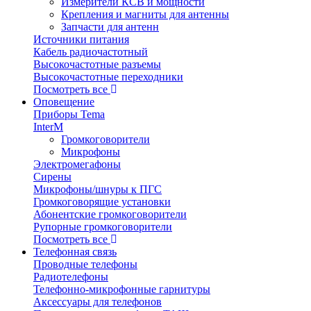
Измерители КСВ и мощности
Крепления и магниты для антенны
Запчасти для антенн
Источники питания
Кабель радиочастотный
Высокочастотные разъемы
Высокочастотные переходники
Посмотреть все
Оповещение
Приборы Tema
InterM
Громкоговорители
Микрофоны
Электромегафоны
Сирены
Микрофоны/шнуры к ПГС
Громкоговорящие установки
Абонентские громкоговорители
Рупорные громкоговорители
Посмотреть все
Телефонная связь
Проводные телефоны
Радиотелефоны
Телефонно-микрофонные гарнитуры
Аксессуары для телефонов