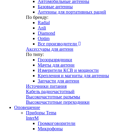
Автомобильные антенны
Базовые антенны
Антенны для портативных раций
По бренду:
Radial
Anli
Diamond
Optim
Все производители
Аксессуары для антенн
По типу:
Грозоразрядники
Мачты для антенн
Измерители КСВ и мощности
Крепления и магниты для антенны
Запчасти для антенн
Источники питания
Кабель радиочастотный
Высокочастотные разъемы
Высокочастотные переходники
Оповещение
Приборы Tema
InterM
Громкоговорители
Микрофоны