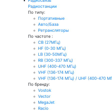
Радиосвязь
Радиостанции
По типу:
Портативные
Авто/База
Ретрансляторы
По частоте :
CB (27МГц)
HF (0-30 МГц)
LB (30-50МГц)
RB (300-337 МГц)
UHF (400-470 МГц)
VHF (136-174 МГц)
VHF (136-174 МГц) / UHF (400-470 М
По бренду:
Vostok
Vector
MegaJet
Racio