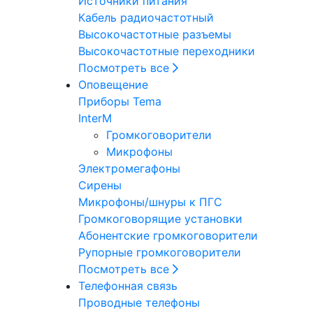
Источники питания
Кабель радиочастотный
Высокочастотные разъемы
Высокочастотные переходники
Посмотреть все
Оповещение
Приборы Tema
InterM
Громкоговорители
Микрофоны
Электромегафоны
Сирены
Микрофоны/шнуры к ПГС
Громкоговорящие установки
Абонентские громкоговорители
Рупорные громкоговорители
Посмотреть все
Телефонная связь
Проводные телефоны