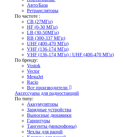
Авто/База
Ретрансляторы
По частоте :
CB (27МГц)
HF (0-30 МГц)
LB (30-50МГц)
RB (300-337 МГц)
UHF (400-470 МГц)
VHF (136-174 МГц)
VHF (136-174 МГц) / UHF (400-470 МГц)
По бренду:
Vostok
Vector
MegaJet
Racio
Все производители
Аксессуары для радиостанций
По типу:
Аккумуляторы
Зарядные устройства
Выносные динамики
Гарнитуры
Тангенты (микрофоны)
Чехлы для раций