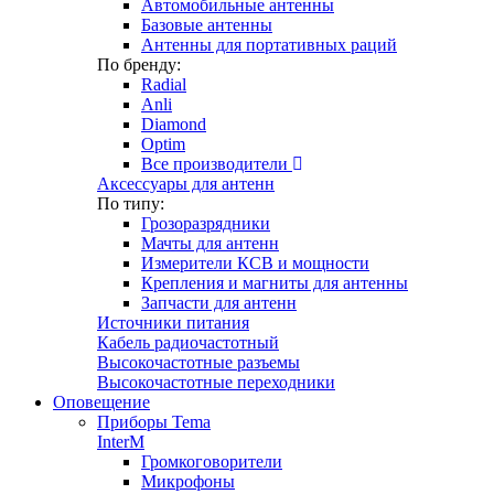
Автомобильные антенны
Базовые антенны
Антенны для портативных раций
По бренду:
Radial
Anli
Diamond
Optim
Все производители
Аксессуары для антенн
По типу:
Грозоразрядники
Мачты для антенн
Измерители КСВ и мощности
Крепления и магниты для антенны
Запчасти для антенн
Источники питания
Кабель радиочастотный
Высокочастотные разъемы
Высокочастотные переходники
Оповещение
Приборы Tema
InterM
Громкоговорители
Микрофоны