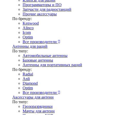
Клипсы для раций
Программаторы и ПО
Запчасти для радиостанций
Прочие аксессуары
По бренду:
Kenwood
Alinco
Icom
Optim
Все производители
Антенны для раций
По типу:
Автомобильные антенны
Базовые антенны
Антенны для портативных раций
По бренду:
Radial
Anli
Diamond
Optim
Все производители
Аксессуары для антенн
По типу:
Грозоразрядники
Мачты для антенн