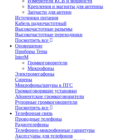
Измерители КСВ и мощности
Крепления и магниты для антенны
Запчасти для антенн
Источники питания
Кабель радиочастотный
Высокочастотные разъемы
Высокочастотные переходники
Посмотреть все
Оповещение
Приборы Tema
InterM
Громкоговорители
Микрофоны
Электромегафоны
Сирены
Микрофоны/шнуры к ПГС
Громкоговорящие установки
Абонентские громкоговорители
Рупорные громкоговорители
Посмотреть все
Телефонная связь
Проводные телефоны
Радиотелефоны
Телефонно-микрофонные гарнитуры
Аксессуары для телефонов