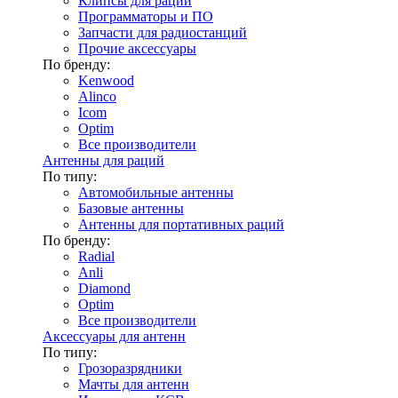
Клипсы для раций
Программаторы и ПО
Запчасти для радиостанций
Прочие аксессуары
По бренду:
Kenwood
Alinco
Icom
Optim
Все производители
Антенны для раций
По типу:
Автомобильные антенны
Базовые антенны
Антенны для портативных раций
По бренду:
Radial
Anli
Diamond
Optim
Все производители
Аксессуары для антенн
По типу:
Грозоразрядники
Мачты для антенн