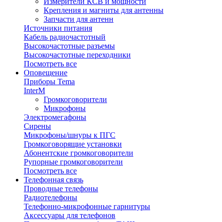
Измерители КСВ и мощности
Крепления и магниты для антенны
Запчасти для антенн
Источники питания
Кабель радиочастотный
Высокочастотные разъемы
Высокочастотные переходники
Посмотреть все
Оповещение
Приборы Tema
InterM
Громкоговорители
Микрофоны
Электромегафоны
Сирены
Микрофоны/шнуры к ПГС
Громкоговорящие установки
Абонентские громкоговорители
Рупорные громкоговорители
Посмотреть все
Телефонная связь
Проводные телефоны
Радиотелефоны
Телефонно-микрофонные гарнитуры
Аксессуары для телефонов