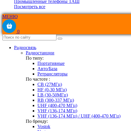
Промышленные телефоны ТАШ
Посмотреть все
МЕНЮ
0
Радиосвязь
Радиостанции
По типу:
Портативные
Авто/База
Ретрансляторы
По частоте :
CB (27МГц)
HF (0-30 МГц)
LB (30-50МГц)
RB (300-337 МГц)
UHF (400-470 МГц)
VHF (136-174 МГц)
VHF (136-174 МГц) / UHF (400-470 МГц)
По бренду:
Vostok