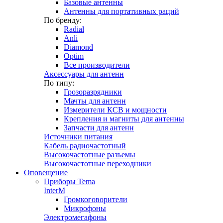
Базовые антенны
Антенны для портативных раций
По бренду:
Radial
Anli
Diamond
Optim
Все производители
Аксессуары для антенн
По типу:
Грозоразрядники
Мачты для антенн
Измерители КСВ и мощности
Крепления и магниты для антенны
Запчасти для антенн
Источники питания
Кабель радиочастотный
Высокочастотные разъемы
Высокочастотные переходники
Оповещение
Приборы Tema
InterM
Громкоговорители
Микрофоны
Электромегафоны