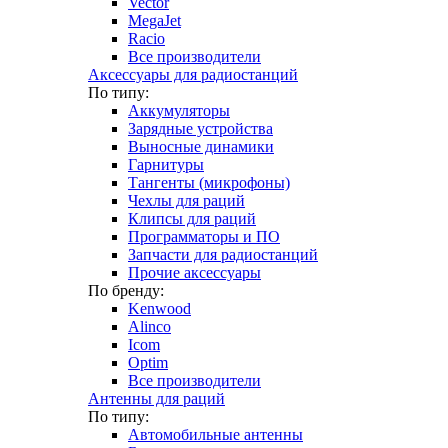
Vector
MegaJet
Racio
Все производители
Аксессуары для радиостанций
По типу:
Аккумуляторы
Зарядные устройства
Выносные динамики
Гарнитуры
Тангенты (микрофоны)
Чехлы для раций
Клипсы для раций
Программаторы и ПО
Запчасти для радиостанций
Прочие аксессуары
По бренду:
Kenwood
Alinco
Icom
Optim
Все производители
Антенны для раций
По типу:
Автомобильные антенны