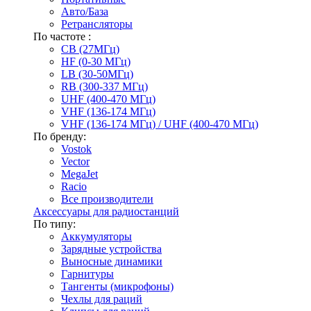
Авто/База
Ретрансляторы
По частоте :
CB (27МГц)
HF (0-30 МГц)
LB (30-50МГц)
RB (300-337 МГц)
UHF (400-470 МГц)
VHF (136-174 МГц)
VHF (136-174 МГц) / UHF (400-470 МГц)
По бренду:
Vostok
Vector
MegaJet
Racio
Все производители
Аксессуары для радиостанций
По типу:
Аккумуляторы
Зарядные устройства
Выносные динамики
Гарнитуры
Тангенты (микрофоны)
Чехлы для раций