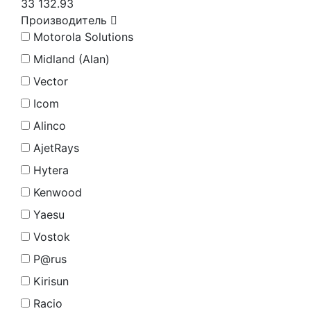
33 132.93
Производитель
Motorola Solutions
Midland (Alan)
Vector
Icom
Alinco
AjetRays
Hytera
Kenwood
Yaesu
Vostok
P@rus
Kirisun
Racio