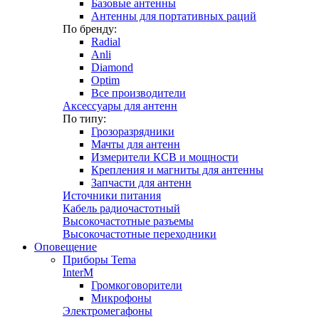
Базовые антенны
Антенны для портативных раций
По бренду:
Radial
Anli
Diamond
Optim
Все производители
Аксессуары для антенн
По типу:
Грозоразрядники
Мачты для антенн
Измерители КСВ и мощности
Крепления и магниты для антенны
Запчасти для антенн
Источники питания
Кабель радиочастотный
Высокочастотные разъемы
Высокочастотные переходники
Оповещение
Приборы Tema
InterM
Громкоговорители
Микрофоны
Электромегафоны