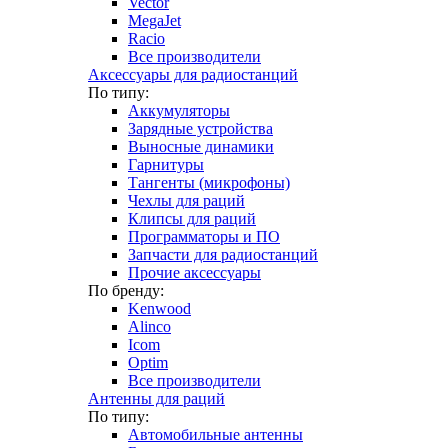
Vector
MegaJet
Racio
Все производители
Аксессуары для радиостанций
По типу:
Аккумуляторы
Зарядные устройства
Выносные динамики
Гарнитуры
Тангенты (микрофоны)
Чехлы для раций
Клипсы для раций
Программаторы и ПО
Запчасти для радиостанций
Прочие аксессуары
По бренду:
Kenwood
Alinco
Icom
Optim
Все производители
Антенны для раций
По типу:
Автомобильные антенны