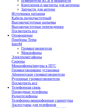
Измерители КСВ и мощности
Крепления и магниты для антенны
Запчасти для антенн
Источники питания
Кабель радиочастотный
Высокочастотные разъемы
Высокочастотные переходники
Посмотреть все
Оповещение
Приборы Tema
InterM
Громкоговорители
Микрофоны
Электромегафоны
Сирены
Микрофоны/шнуры к ПГС
Громкоговорящие установки
Абонентские громкоговорители
Рупорные громкоговорители
Посмотреть все
Телефонная связь
Проводные телефоны
Радиотелефоны
Телефонно-микрофонные гарнитуры
Аксессуары для телефонов