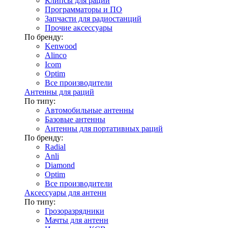
Клипсы для раций
Программаторы и ПО
Запчасти для радиостанций
Прочие аксессуары
По бренду:
Kenwood
Alinco
Icom
Optim
Все производители
Антенны для раций
По типу:
Автомобильные антенны
Базовые антенны
Антенны для портативных раций
По бренду:
Radial
Anli
Diamond
Optim
Все производители
Аксессуары для антенн
По типу:
Грозоразрядники
Мачты для антенн