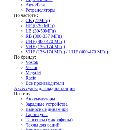
Авто/База
Ретрансляторы
По частоте :
CB (27МГц)
HF (0-30 МГц)
LB (30-50МГц)
RB (300-337 МГц)
UHF (400-470 МГц)
VHF (136-174 МГц)
VHF (136-174 МГц) / UHF (400-470 МГц)
По бренду:
Vostok
Vector
MegaJet
Racio
Все производители
Аксессуары для радиостанций
По типу:
Аккумуляторы
Зарядные устройства
Выносные динамики
Гарнитуры
Тангенты (микрофоны)
Чехлы для раций