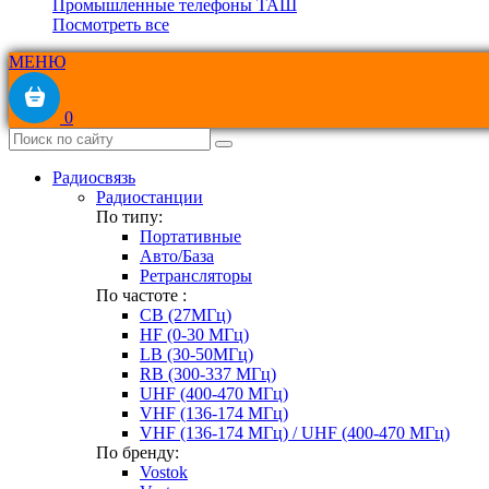
Промышленные телефоны ТАШ
Посмотреть все
МЕНЮ
0
Радиосвязь
Радиостанции
По типу:
Портативные
Авто/База
Ретрансляторы
По частоте :
CB (27МГц)
HF (0-30 МГц)
LB (30-50МГц)
RB (300-337 МГц)
UHF (400-470 МГц)
VHF (136-174 МГц)
VHF (136-174 МГц) / UHF (400-470 МГц)
По бренду:
Vostok