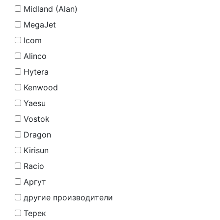
Midland (Alan)
MegaJet
Icom
Alinco
Hytera
Kenwood
Yaesu
Vostok
Dragon
Kirisun
Racio
Аргут
другие производители
Терек