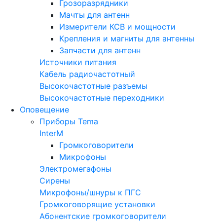
Грозоразрядники
Мачты для антенн
Измерители КСВ и мощности
Крепления и магниты для антенны
Запчасти для антенн
Источники питания
Кабель радиочастотный
Высокочастотные разъемы
Высокочастотные переходники
Оповещение
Приборы Tema
InterM
Громкоговорители
Микрофоны
Электромегафоны
Сирены
Микрофоны/шнуры к ПГС
Громкоговорящие установки
Абонентские громкоговорители