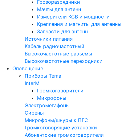
Грозоразрядники
Мачты для антенн
Измерители КСВ и мощности
Крепления и магниты для антенны
Запчасти для антенн
Источники питания
Кабель радиочастотный
Высокочастотные разъемы
Высокочастотные переходники
Оповещение
Приборы Tema
InterM
Громкоговорители
Микрофоны
Электромегафоны
Сирены
Микрофоны/шнуры к ПГС
Громкоговорящие установки
Абонентские громкоговорители