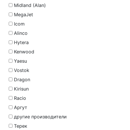
Midland (Alan)
MegaJet
Icom
Alinco
Hytera
Kenwood
Yaesu
Vostok
Dragon
Kirisun
Racio
Аргут
другие производители
Терек