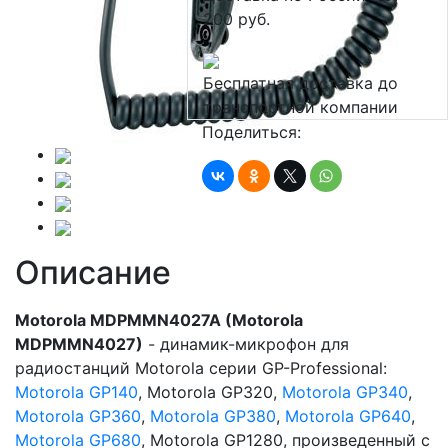
200 руб.
Бесплатная доставка до
транспортной компании
Поделиться:
Описание
Motorola MDPMMN4027A (Motorola
MDPMMN4027)
- динамик-микрофон для
радиостанций Motorola серии GP-Professional:
Motorola GP140
, Motorola GP320,
Motorola GP340
,
M
otorola GP360
,
Motorola GP380
,
Motorola GP640
,
Motorola GP680
, Motorola GP1280, произведенный с