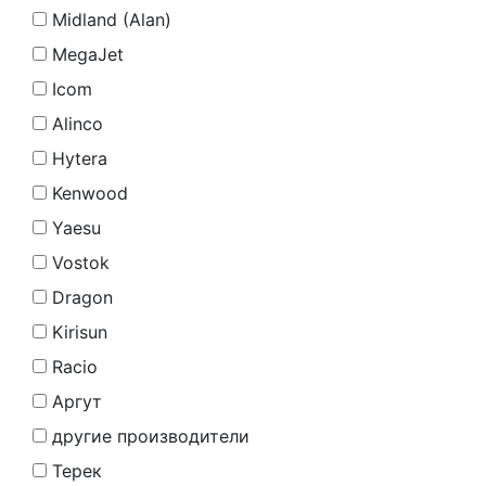
Midland (Alan)
MegaJet
Icom
Alinco
Hytera
Kenwood
Yaesu
Vostok
Dragon
Kirisun
Racio
Аргут
другие производители
Терек