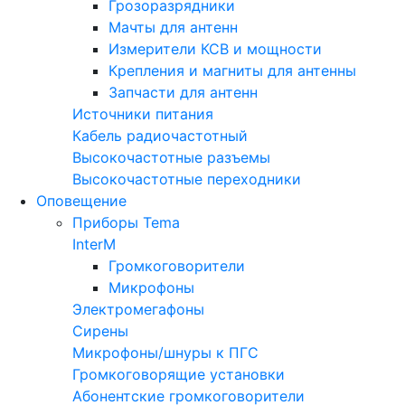
Грозоразрядники
Мачты для антенн
Измерители КСВ и мощности
Крепления и магниты для антенны
Запчасти для антенн
Источники питания
Кабель радиочастотный
Высокочастотные разъемы
Высокочастотные переходники
Оповещение
Приборы Tema
InterM
Громкоговорители
Микрофоны
Электромегафоны
Сирены
Микрофоны/шнуры к ПГС
Громкоговорящие установки
Абонентские громкоговорители