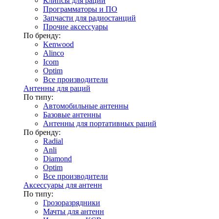
Клипсы для раций
Программаторы и ПО
Запчасти для радиостанций
Прочие аксессуары
По бренду:
Kenwood
Alinco
Icom
Optim
Все производители
Антенны для раций
По типу:
Автомобильные антенны
Базовые антенны
Антенны для портативных раций
По бренду:
Radial
Anli
Diamond
Optim
Все производители
Аксессуары для антенн
По типу:
Грозоразрядники
Мачты для антенн