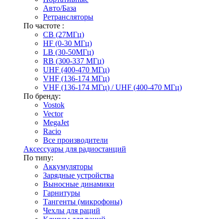
Авто/База
Ретрансляторы
По частоте :
CB (27МГц)
HF (0-30 МГц)
LB (30-50МГц)
RB (300-337 МГц)
UHF (400-470 МГц)
VHF (136-174 МГц)
VHF (136-174 МГц) / UHF (400-470 МГц)
По бренду:
Vostok
Vector
MegaJet
Racio
Все производители
Аксессуары для радиостанций
По типу:
Аккумуляторы
Зарядные устройства
Выносные динамики
Гарнитуры
Тангенты (микрофоны)
Чехлы для раций