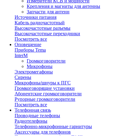
Измерители КСВ и мощности
Крепления и магниты для антенны
Запчасти для антенн
Источники питания
Кабель радиочастотный
Высокочастотные разъемы
Высокочастотные переходники
Посмотреть все
Оповещение
Приборы Tema
InterM
Громкоговорители
Микрофоны
Электромегафоны
Сирены
Микрофоны/шнуры к ПГС
Громкоговорящие установки
Абонентские громкоговорители
Рупорные громкоговорители
Посмотреть все
Телефонная связь
Проводные телефоны
Радиотелефоны
Телефонно-микрофонные гарнитуры
Аксессуары для телефонов