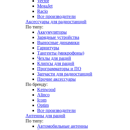
Vector
MegaJet
Racio
Все производители
Аксессуары для радиостанций
По типу:
Аккумуляторы
Зарядные устройства
Выносные динамики
Гарнитуры
Тангенты (микрофоны)
Чехлы для раций
Клипсы для раций
Программаторы и ПО
Запчасти для радиостанций
Прочие аксессуары
По бренду:
Kenwood
Alinco
Icom
Optim
Все производители
Антенны для раций
По типу:
Автомобильные антенны