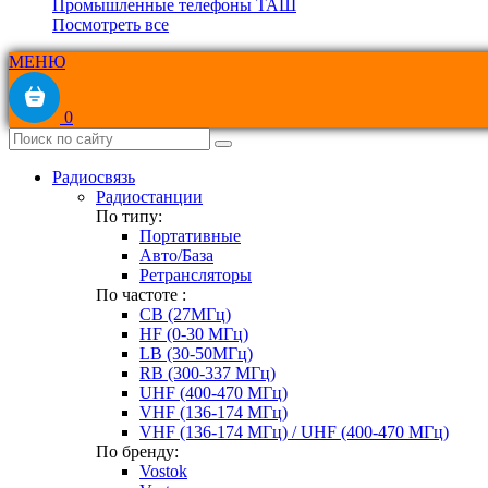
Промышленные телефоны ТАШ
Посмотреть все
МЕНЮ
0
Радиосвязь
Радиостанции
По типу:
Портативные
Авто/База
Ретрансляторы
По частоте :
CB (27МГц)
HF (0-30 МГц)
LB (30-50МГц)
RB (300-337 МГц)
UHF (400-470 МГц)
VHF (136-174 МГц)
VHF (136-174 МГц) / UHF (400-470 МГц)
По бренду:
Vostok