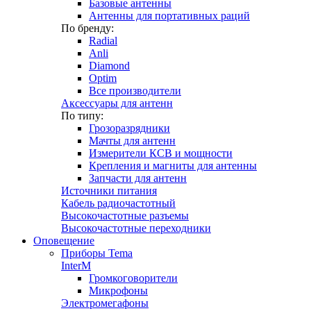
Базовые антенны
Антенны для портативных раций
По бренду:
Radial
Anli
Diamond
Optim
Все производители
Аксессуары для антенн
По типу:
Грозоразрядники
Мачты для антенн
Измерители КСВ и мощности
Крепления и магниты для антенны
Запчасти для антенн
Источники питания
Кабель радиочастотный
Высокочастотные разъемы
Высокочастотные переходники
Оповещение
Приборы Tema
InterM
Громкоговорители
Микрофоны
Электромегафоны