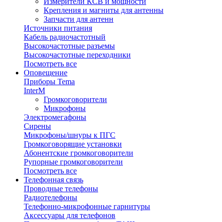
Измерители КСВ и мощности
Крепления и магниты для антенны
Запчасти для антенн
Источники питания
Кабель радиочастотный
Высокочастотные разъемы
Высокочастотные переходники
Посмотреть все
Оповещение
Приборы Tema
InterM
Громкоговорители
Микрофоны
Электромегафоны
Сирены
Микрофоны/шнуры к ПГС
Громкоговорящие установки
Абонентские громкоговорители
Рупорные громкоговорители
Посмотреть все
Телефонная связь
Проводные телефоны
Радиотелефоны
Телефонно-микрофонные гарнитуры
Аксессуары для телефонов