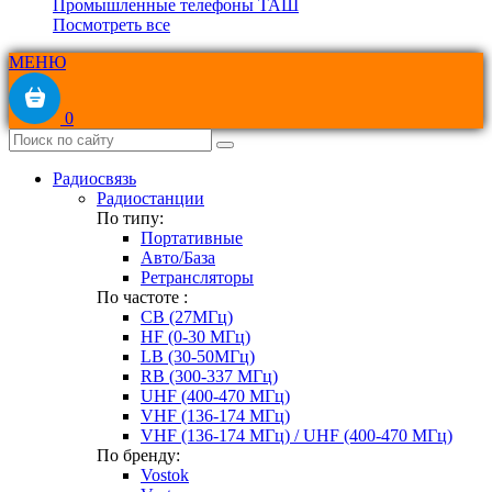
Промышленные телефоны ТАШ
Посмотреть все
МЕНЮ
0
Радиосвязь
Радиостанции
По типу:
Портативные
Авто/База
Ретрансляторы
По частоте :
CB (27МГц)
HF (0-30 МГц)
LB (30-50МГц)
RB (300-337 МГц)
UHF (400-470 МГц)
VHF (136-174 МГц)
VHF (136-174 МГц) / UHF (400-470 МГц)
По бренду:
Vostok