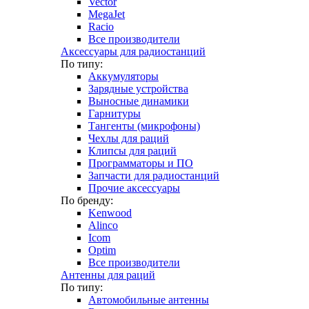
Vector
MegaJet
Racio
Все производители
Аксессуары для радиостанций
По типу:
Аккумуляторы
Зарядные устройства
Выносные динамики
Гарнитуры
Тангенты (микрофоны)
Чехлы для раций
Клипсы для раций
Программаторы и ПО
Запчасти для радиостанций
Прочие аксессуары
По бренду:
Kenwood
Alinco
Icom
Optim
Все производители
Антенны для раций
По типу:
Автомобильные антенны