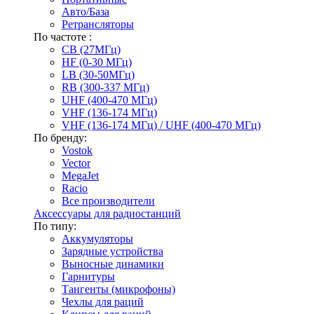
Авто/База
Ретрансляторы
По частоте :
CB (27МГц)
HF (0-30 МГц)
LB (30-50МГц)
RB (300-337 МГц)
UHF (400-470 МГц)
VHF (136-174 МГц)
VHF (136-174 МГц) / UHF (400-470 МГц)
По бренду:
Vostok
Vector
MegaJet
Racio
Все производители
Аксессуары для радиостанций
По типу:
Аккумуляторы
Зарядные устройства
Выносные динамики
Гарнитуры
Тангенты (микрофоны)
Чехлы для раций