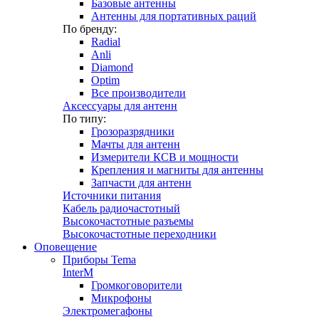
Базовые антенны
Антенны для портативных раций
По бренду:
Radial
Anli
Diamond
Optim
Все производители
Аксессуары для антенн
По типу:
Грозоразрядники
Мачты для антенн
Измерители КСВ и мощности
Крепления и магниты для антенны
Запчасти для антенн
Источники питания
Кабель радиочастотный
Высокочастотные разъемы
Высокочастотные переходники
Оповещение
Приборы Tema
InterM
Громкоговорители
Микрофоны
Электромегафоны