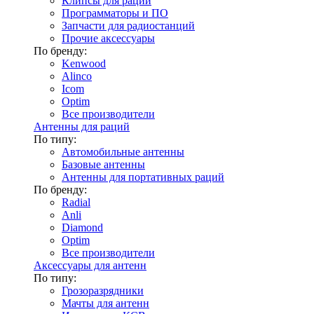
Клипсы для раций
Программаторы и ПО
Запчасти для радиостанций
Прочие аксессуары
По бренду:
Kenwood
Alinco
Icom
Optim
Все производители
Антенны для раций
По типу:
Автомобильные антенны
Базовые антенны
Антенны для портативных раций
По бренду:
Radial
Anli
Diamond
Optim
Все производители
Аксессуары для антенн
По типу:
Грозоразрядники
Мачты для антенн