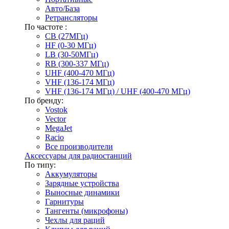
Авто/База
Ретрансляторы
По частоте :
CB (27МГц)
HF (0-30 МГц)
LB (30-50МГц)
RB (300-337 МГц)
UHF (400-470 МГц)
VHF (136-174 МГц)
VHF (136-174 МГц) / UHF (400-470 МГц)
По бренду:
Vostok
Vector
MegaJet
Racio
Все производители
Аксессуары для радиостанций
По типу:
Аккумуляторы
Зарядные устройства
Выносные динамики
Гарнитуры
Тангенты (микрофоны)
Чехлы для раций