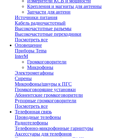
Измерители КСВ и мощности
Крепления и магниты для антенны
Запчасти для антенн
Источники питания
Кабель радиочастотный
Высокочастотные разъемы
Высокочастотные переходники
Посмотреть все
Оповещение
Приборы Tema
InterM
Громкоговорители
Микрофоны
Электромегафоны
Сирены
Микрофоны/шнуры к ПГС
Громкоговорящие установки
Абонентские громкоговорители
Рупорные громкоговорители
Посмотреть все
Телефонная связь
Проводные телефоны
Радиотелефоны
Телефонно-микрофонные гарнитуры
Аксессуары для телефонов