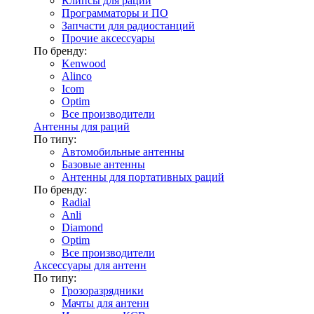
Клипсы для раций
Программаторы и ПО
Запчасти для радиостанций
Прочие аксессуары
По бренду:
Kenwood
Alinco
Icom
Optim
Все производители
Антенны для раций
По типу:
Автомобильные антенны
Базовые антенны
Антенны для портативных раций
По бренду:
Radial
Anli
Diamond
Optim
Все производители
Аксессуары для антенн
По типу:
Грозоразрядники
Мачты для антенн