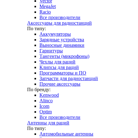
Vector
MegaJet
Racio
Все производители
Аксессуары для радиостанций
По типу:
Аккумуляторы
Зарядные устройства
Выносные динамики
Гарнитуры
Тангенты (микрофоны)
Чехлы для раций
Клипсы для раций
Программаторы и ПО
Запчасти для радиостанций
Прочие аксессуары
По бренду:
Kenwood
Alinco
Icom
Optim
Все производители
Антенны для раций
По типу:
Автомобильные антенны