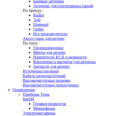
Базовые антенны
Антенны для портативных раций
По бренду:
Radial
Anli
Diamond
Optim
Все производители
Аксессуары для антенн
По типу:
Грозоразрядники
Мачты для антенн
Измерители КСВ и мощности
Крепления и магниты для антенны
Запчасти для антенн
Источники питания
Кабель радиочастотный
Высокочастотные разъемы
Высокочастотные переходники
Оповещение
Приборы Tema
InterM
Громкоговорители
Микрофоны
Электромегафоны