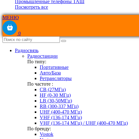
Промышленные телефоны ТАШ
Посмотреть все
МЕНЮ
0
Радиосвязь
Радиостанции
По типу:
Портативные
Авто/База
Ретрансляторы
По частоте :
CB (27МГц)
HF (0-30 МГц)
LB (30-50МГц)
RB (300-337 МГц)
UHF (400-470 МГц)
VHF (136-174 МГц)
VHF (136-174 МГц) / UHF (400-470 МГц)
По бренду:
Vostok