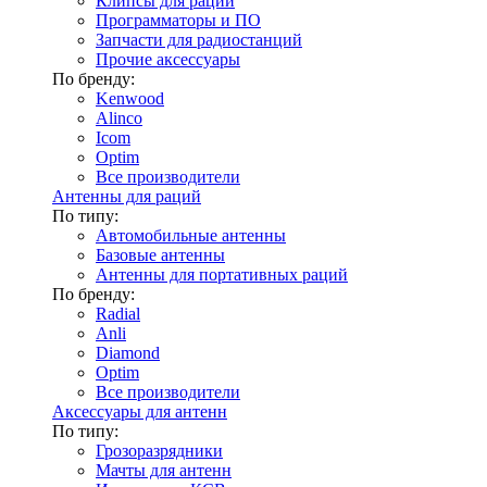
Клипсы для раций
Программаторы и ПО
Запчасти для радиостанций
Прочие аксессуары
По бренду:
Kenwood
Alinco
Icom
Optim
Все производители
Антенны для раций
По типу:
Автомобильные антенны
Базовые антенны
Антенны для портативных раций
По бренду:
Radial
Anli
Diamond
Optim
Все производители
Аксессуары для антенн
По типу:
Грозоразрядники
Мачты для антенн