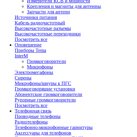
Измерители КСВ и мощности
Крепления и магниты для антенны
Запчасти для антенн
Источники питания
Кабель радиочастотный
Высокочастотные разъемы
Высокочастотные переходники
Посмотреть все
Оповещение
Приборы Tema
InterM
Громкоговорители
Микрофоны
Электромегафоны
Сирены
Микрофоны/шнуры к ПГС
Громкоговорящие установки
Абонентские громкоговорители
Рупорные громкоговорители
Посмотреть все
Телефонная связь
Проводные телефоны
Радиотелефоны
Телефонно-микрофонные гарнитуры
Аксессуары для телефонов