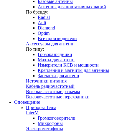
Базовые антенны
Антенны для портативных раций
По бренду:
Radial
Anli
Diamond
Optim
Все производители
Аксессуары для антенн
По типу:
Грозоразрядники
Мачты для антенн
Измерители КСВ и мощности
Крепления и магниты для антенны
Запчасти для антенн
Источники питания
Кабель радиочастотный
Высокочастотные разъемы
Высокочастотные переходники
Оповещение
Приборы Tema
InterM
Громкоговорители
Микрофоны
Электромегафоны