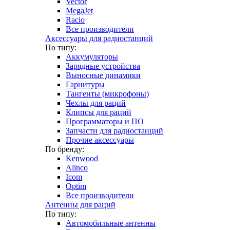
Vector
MegaJet
Racio
Все производители
Аксессуары для радиостанций
По типу:
Аккумуляторы
Зарядные устройства
Выносные динамики
Гарнитуры
Тангенты (микрофоны)
Чехлы для раций
Клипсы для раций
Программаторы и ПО
Запчасти для радиостанций
Прочие аксессуары
По бренду:
Kenwood
Alinco
Icom
Optim
Все производители
Антенны для раций
По типу:
Автомобильные антенны