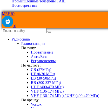
Промышленные телефоны ТАШ
Посмотреть все
МЕНЮ
0
Радиосвязь
Радиостанции
По типу:
Портативные
Авто/База
Ретрансляторы
По частоте :
CB (27МГц)
HF (0-30 МГц)
LB (30-50МГц)
RB (300-337 МГц)
UHF (400-470 МГц)
VHF (136-174 МГц)
VHF (136-174 МГц) / UHF (400-470 МГц)
По бренду:
Vostok