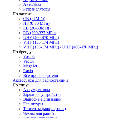
Авто/База
Ретрансляторы
По частоте :
CB (27МГц)
HF (0-30 МГц)
LB (30-50МГц)
RB (300-337 МГц)
UHF (400-470 МГц)
VHF (136-174 МГц)
VHF (136-174 МГц) / UHF (400-470 МГц)
По бренду:
Vostok
Vector
MegaJet
Racio
Все производители
Аксессуары для радиостанций
По типу:
Аккумуляторы
Зарядные устройства
Выносные динамики
Гарнитуры
Тангенты (микрофоны)
Чехлы для раций