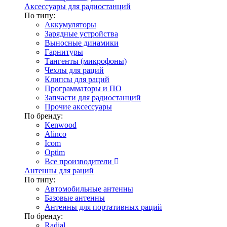
Аксессуары для радиостанций
По типу:
Аккумуляторы
Зарядные устройства
Выносные динамики
Гарнитуры
Тангенты (микрофоны)
Чехлы для раций
Клипсы для раций
Программаторы и ПО
Запчасти для радиостанций
Прочие аксессуары
По бренду:
Kenwood
Alinco
Icom
Optim
Все производители
Антенны для раций
По типу:
Автомобильные антенны
Базовые антенны
Антенны для портативных раций
По бренду:
Radial