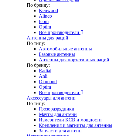
По бренду:
Kenwood
Alinco
Icom
Optim
Все производители
Антенны для раций
По типу:
Автомобильные антенны
Базовые антенны
Антенны для портативных раций
По бренду:
Radial
Anli
Diamond
Optim
Все производители
Аксессуары для антенн
По типу:
Грозоразрядники
Мачты для антенн
Измерители КСВ и мощности
Крепления и магниты для антенны
Запчасти для антенн