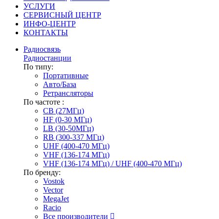
УСЛУГИ
СЕРВИСНЫЙ ЦЕНТР
ИНФО-ЦЕНТР
КОНТАКТЫ
Радиосвязь
Радиостанции
По типу:
Портативные
Авто/База
Ретрансляторы
По частоте :
CB (27МГц)
HF (0-30 МГц)
LB (30-50МГц)
RB (300-337 МГц)
UHF (400-470 МГц)
VHF (136-174 МГц)
VHF (136-174 МГц) / UHF (400-470 МГц)
По бренду:
Vostok
Vector
MegaJet
Racio
Все производители