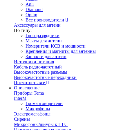
Anli
Diamond
Optim
Все производители
Аксессуары для антенн
По типу:
Грозоразрядники
Мачты для антенн
Измерители КСВ и мощности
Крепления и магниты для антенны
Запчасти для антенн
Источники питания
Кабель радиочастотный
Высокочастотные разъемы
Высокочастотные переходники
Посмотреть все
Оповещение
Приборы Tema
InterM
Громкоговорители
Микрофоны
Электромегафоны
Сирены
Микрофоны/шнуры к ПГС
Громкоговорящие установки