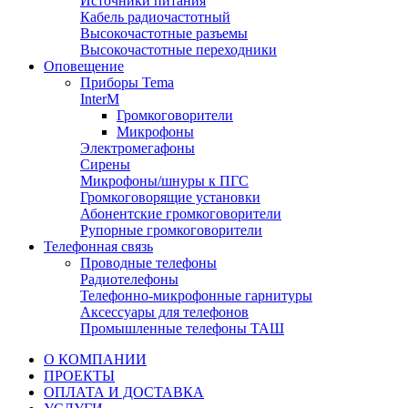
Источники питания
Кабель радиочастотный
Высокочастотные разъемы
Высокочастотные переходники
Оповещение
Приборы Tema
InterM
Громкоговорители
Микрофоны
Электромегафоны
Сирены
Микрофоны/шнуры к ПГС
Громкоговорящие установки
Абонентские громкоговорители
Рупорные громкоговорители
Телефонная связь
Проводные телефоны
Радиотелефоны
Телефонно-микрофонные гарнитуры
Аксессуары для телефонов
Промышленные телефоны ТАШ
О КОМПАНИИ
ПРОЕКТЫ
ОПЛАТА И ДОСТАВКА