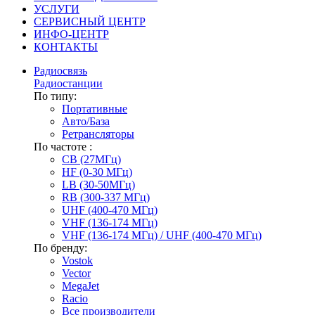
УСЛУГИ
СЕРВИСНЫЙ ЦЕНТР
ИНФО-ЦЕНТР
КОНТАКТЫ
Радиосвязь
Радиостанции
По типу:
Портативные
Авто/База
Ретрансляторы
По частоте :
CB (27МГц)
HF (0-30 МГц)
LB (30-50МГц)
RB (300-337 МГц)
UHF (400-470 МГц)
VHF (136-174 МГц)
VHF (136-174 МГц) / UHF (400-470 МГц)
По бренду:
Vostok
Vector
MegaJet
Racio
Все производители