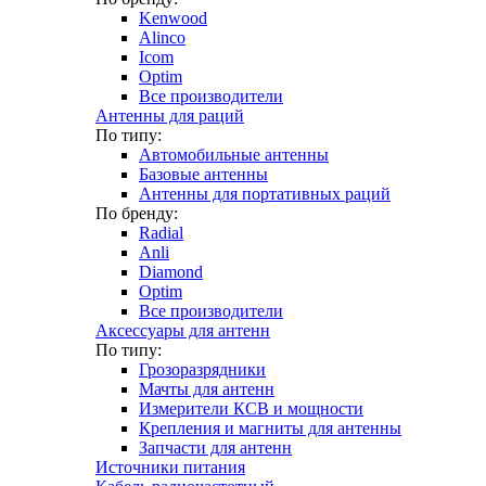
Kenwood
Alinco
Icom
Optim
Все производители
Антенны для раций
По типу:
Автомобильные антенны
Базовые антенны
Антенны для портативных раций
По бренду:
Radial
Anli
Diamond
Optim
Все производители
Аксессуары для антенн
По типу:
Грозоразрядники
Мачты для антенн
Измерители КСВ и мощности
Крепления и магниты для антенны
Запчасти для антенн
Источники питания