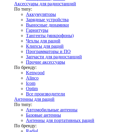
Аксессуары для радиостанций
По типу:
Аккумуляторы
Зарядные устройства
Выносные динамики
Гарнитуры
Тангенты (микрофоны)
Чехлы для раций
Клипсы для раций
Программаторы и ПО
Запчасти для радиостанций
Прочие аксессуары
По бренду:
Kenwood
Alinco
Icom
Optim
Все производители
Антенны для раций
По типу:
Автомобильные антенны
Базовые антенны
Антенны для портативных раций
По бренду:
Radial