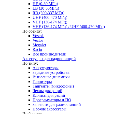
HF (0-30 МГц)
LB (30-50МГц)
RB (300-337 МГц)
UHF (400-470 МГц)
VHF (136-174 МГц)
VHF (136-174 МГц) / UHF (400-470 МГц)
По бренду:
Vostok
Vector
MegaJet
Racio
Все производители
Аксессуары для радиостанций
По типу:
Аккумуляторы
Зарядные устройства
Выносные динамики
Гарнитуры
Тангенты (микрофоны)
Чехлы для раций
Клипсы для раций
Программаторы и ПО
Запчасти для радиостанций
Прочие аксессуары
По бренду: