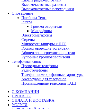
Кабель радиочастотный
Высокочастотные разъемы
Высокочастотные переходники
Оповещение
Приборы Tema
InterM
Громкоговорители
Микрофоны
Электромегафоны
Сирены
Микрофоны/шнуры к ПГС
Громкоговорящие установки
Абонентские громкоговорители
Рупорные громкоговорители
Телефонная связь
Проводные телефоны
Радиотелефоны
Телефонно-микрофонные гарнитуры
Аксессуары для телефонов
Промышленные телефоны ТАШ
О КОМПАНИИ
ПРОЕКТЫ
ОПЛАТА И ДОСТАВКА
УСЛУГИ