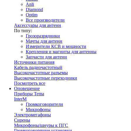
Anli
Diamond
Optim
Все производители
Аксессуары для антенн
По типу:
Грозоразрядники
Мачты для антенн
Измерители КСВ и мощности
Крепления и магниты для антенны
Запчасти для антенн
Источники питания
Кабель радиочастотный
Высокочастотные разъемы
Высокочастотные переходники
Посмотреть все
Оповещение
Приборы Tema
InterM
Громкоговорители
Микрофоны
Электромегафоны
Сирены
Микрофоны/шнуры к ПГС
Громкоговорящие установки