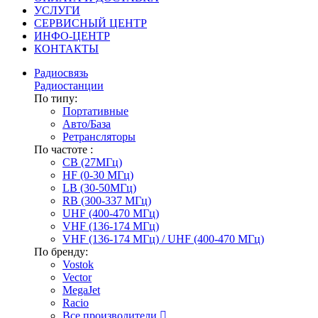
УСЛУГИ
СЕРВИСНЫЙ ЦЕНТР
ИНФО-ЦЕНТР
КОНТАКТЫ
Радиосвязь
Радиостанции
По типу:
Портативные
Авто/База
Ретрансляторы
По частоте :
CB (27МГц)
HF (0-30 МГц)
LB (30-50МГц)
RB (300-337 МГц)
UHF (400-470 МГц)
VHF (136-174 МГц)
VHF (136-174 МГц) / UHF (400-470 МГц)
По бренду:
Vostok
Vector
MegaJet
Racio
Все производители