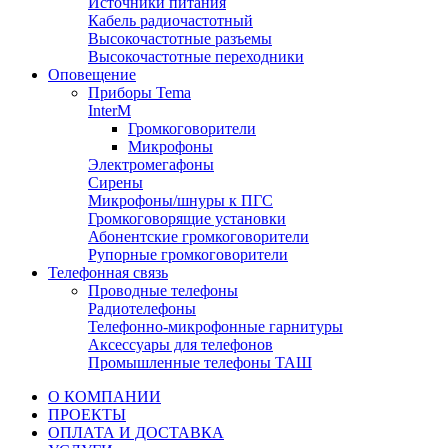
Источники питания
Кабель радиочастотный
Высокочастотные разъемы
Высокочастотные переходники
Оповещение
Приборы Tema
InterM
Громкоговорители
Микрофоны
Электромегафоны
Сирены
Микрофоны/шнуры к ПГС
Громкоговорящие установки
Абонентские громкоговорители
Рупорные громкоговорители
Телефонная связь
Проводные телефоны
Радиотелефоны
Телефонно-микрофонные гарнитуры
Аксессуары для телефонов
Промышленные телефоны ТАШ
О КОМПАНИИ
ПРОЕКТЫ
ОПЛАТА И ДОСТАВКА