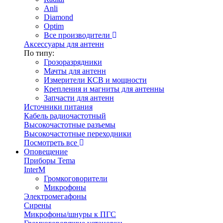
Anli
Diamond
Optim
Все производители
Аксессуары для антенн
По типу:
Грозоразрядники
Мачты для антенн
Измерители КСВ и мощности
Крепления и магниты для антенны
Запчасти для антенн
Источники питания
Кабель радиочастотный
Высокочастотные разъемы
Высокочастотные переходники
Посмотреть все
Оповещение
Приборы Tema
InterM
Громкоговорители
Микрофоны
Электромегафоны
Сирены
Микрофоны/шнуры к ПГС