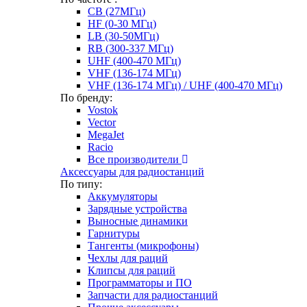
CB (27МГц)
HF (0-30 МГц)
LB (30-50МГц)
RB (300-337 МГц)
UHF (400-470 МГц)
VHF (136-174 МГц)
VHF (136-174 МГц) / UHF (400-470 МГц)
По бренду:
Vostok
Vector
MegaJet
Racio
Все производители
Аксессуары для радиостанций
По типу:
Аккумуляторы
Зарядные устройства
Выносные динамики
Гарнитуры
Тангенты (микрофоны)
Чехлы для раций
Клипсы для раций
Программаторы и ПО
Запчасти для радиостанций