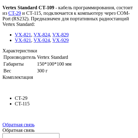
Vertex Standard CT-109
- кабель программирования, состоит
из
CT-29
и CT-115, подключается к компьютеру через COM-
Port (RS232). Предназначен для портативных радиостанций
Vertex Standard:
VX-821
,
VX-824
,
VX-829
VX-921
,
VX-924
,
VX-929
Характеристики
Производитель
Vertex Standard
Габариты
150*100*100 мм
Вес
300 г
Комплектация
CT-29
CT-115
Обратная связь
Обратная связь