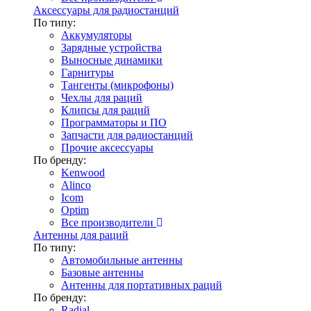
Аксессуары для радиостанций
По типу:
Аккумуляторы
Зарядные устройства
Выносные динамики
Гарнитуры
Тангенты (микрофоны)
Чехлы для раций
Клипсы для раций
Программаторы и ПО
Запчасти для радиостанций
Прочие аксессуары
По бренду:
Kenwood
Alinco
Icom
Optim
Все производители
Антенны для раций
По типу:
Автомобильные антенны
Базовые антенны
Антенны для портативных раций
По бренду:
Radial