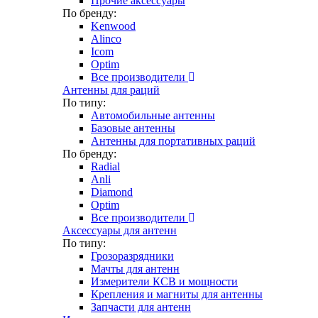
Прочие аксессуары
По бренду:
Kenwood
Alinco
Icom
Optim
Все производители
Антенны для раций
По типу:
Автомобильные антенны
Базовые антенны
Антенны для портативных раций
По бренду:
Radial
Anli
Diamond
Optim
Все производители
Аксессуары для антенн
По типу:
Грозоразрядники
Мачты для антенн
Измерители КСВ и мощности
Крепления и магниты для антенны
Запчасти для антенн