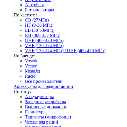
Авто/База
Ретрансляторы
По частоте :
CB (27МГц)
HF (0-30 МГц)
LB (30-50МГц)
RB (300-337 МГц)
UHF (400-470 МГц)
VHF (136-174 МГц)
VHF (136-174 МГц) / UHF (400-470 МГц)
По бренду:
Vostok
Vector
MegaJet
Racio
Все производители
Аксессуары для радиостанций
По типу:
Аккумуляторы
Зарядные устройства
Выносные динамики
Гарнитуры
Тангенты (микрофоны)
Чехлы для раций