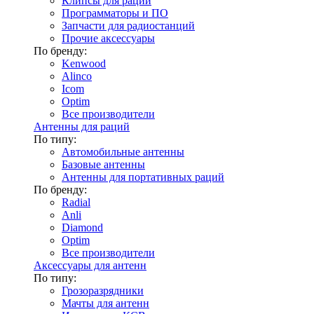
Клипсы для раций
Программаторы и ПО
Запчасти для радиостанций
Прочие аксессуары
По бренду:
Kenwood
Alinco
Icom
Optim
Все производители
Антенны для раций
По типу:
Автомобильные антенны
Базовые антенны
Антенны для портативных раций
По бренду:
Radial
Anli
Diamond
Optim
Все производители
Аксессуары для антенн
По типу:
Грозоразрядники
Мачты для антенн