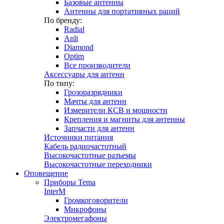
Базовые антенны
Антенны для портативных раций
По бренду:
Radial
Anli
Diamond
Optim
Все производители
Аксессуары для антенн
По типу:
Грозоразрядники
Мачты для антенн
Измерители КСВ и мощности
Крепления и магниты для антенны
Запчасти для антенн
Источники питания
Кабель радиочастотный
Высокочастотные разъемы
Высокочастотные переходники
Оповещение
Приборы Tema
InterM
Громкоговорители
Микрофоны
Электромегафоны