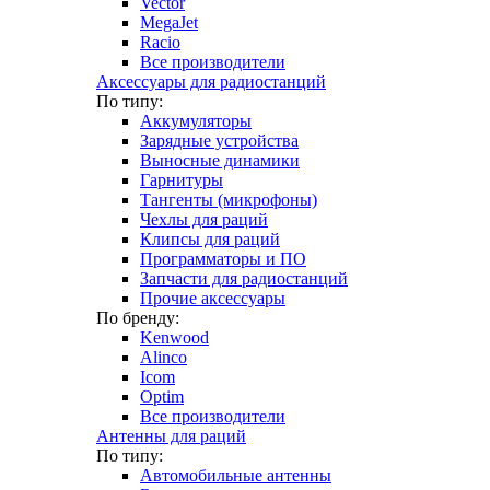
Vector
MegaJet
Racio
Все производители
Аксессуары для радиостанций
По типу:
Аккумуляторы
Зарядные устройства
Выносные динамики
Гарнитуры
Тангенты (микрофоны)
Чехлы для раций
Клипсы для раций
Программаторы и ПО
Запчасти для радиостанций
Прочие аксессуары
По бренду:
Kenwood
Alinco
Icom
Optim
Все производители
Антенны для раций
По типу:
Автомобильные антенны