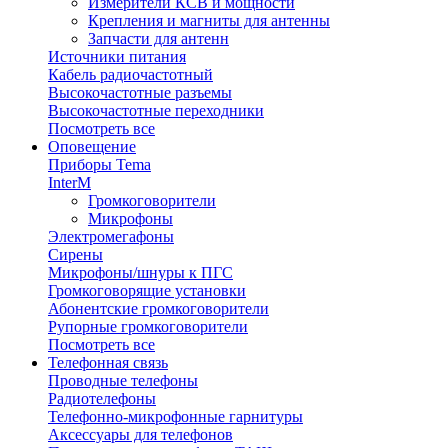
Измерители КСВ и мощности
Крепления и магниты для антенны
Запчасти для антенн
Источники питания
Кабель радиочастотный
Высокочастотные разъемы
Высокочастотные переходники
Посмотреть все
Оповещение
Приборы Tema
InterM
Громкоговорители
Микрофоны
Электромегафоны
Сирены
Микрофоны/шнуры к ПГС
Громкоговорящие установки
Абонентские громкоговорители
Рупорные громкоговорители
Посмотреть все
Телефонная связь
Проводные телефоны
Радиотелефоны
Телефонно-микрофонные гарнитуры
Аксессуары для телефонов