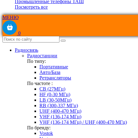
Промышленные телефоны ТАШ
Посмотреть все
МЕНЮ
0
Радиосвязь
Радиостанции
По типу:
Портативные
Авто/База
Ретрансляторы
По частоте :
CB (27МГц)
HF (0-30 МГц)
LB (30-50МГц)
RB (300-337 МГц)
UHF (400-470 МГц)
VHF (136-174 МГц)
VHF (136-174 МГц) / UHF (400-470 МГц)
По бренду:
Vostok