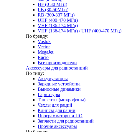
HF (0-30 МГц)
LB (30-50МГц)
RB (300-337 МГц)
UHF (400-470 МГц)
VHF (136-174 МГц)
VHF (136-174 МГц) / UHF (400-470 МГц)
По бренду:
Vostok
Vector
MegaJet
Racio
Все производители
Аксессуары для радиостанций
По типу:
Аккумуляторы
Зарядные устройства
Выносные динамики
Гарнитуры
Тангенты (микрофоны)
Чехлы для раций
Клипсы для раций
Программаторы и ПО
Запчасти для радиостанций
Прочие аксессуары
По бренду: