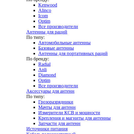
Kenwood
Alinco
Icom
Optim
Все производители
Антенны для раций
По типу:
Автомобильные антенны
Базовые антенны
Антенны для портативных раций
По бренду:
Radial
Anli
Diamond
Optim
Все производители
Аксессуары для антенн
По типу:
Грозоразрядники
Мачты для антенн
Измерители КСВ и мощности
Крепления и магниты для антенны
Запчасти для антенн
Источники питания