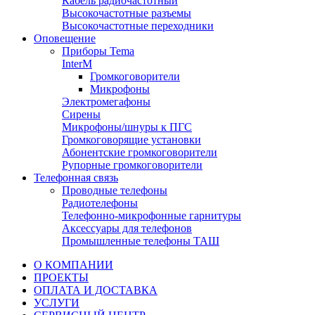
Кабель радиочастотный
Высокочастотные разъемы
Высокочастотные переходники
Оповещение
Приборы Tema
InterM
Громкоговорители
Микрофоны
Электромегафоны
Сирены
Микрофоны/шнуры к ПГС
Громкоговорящие установки
Абонентские громкоговорители
Рупорные громкоговорители
Телефонная связь
Проводные телефоны
Радиотелефоны
Телефонно-микрофонные гарнитуры
Аксессуары для телефонов
Промышленные телефоны ТАШ
О КОМПАНИИ
ПРОЕКТЫ
ОПЛАТА И ДОСТАВКА
УСЛУГИ