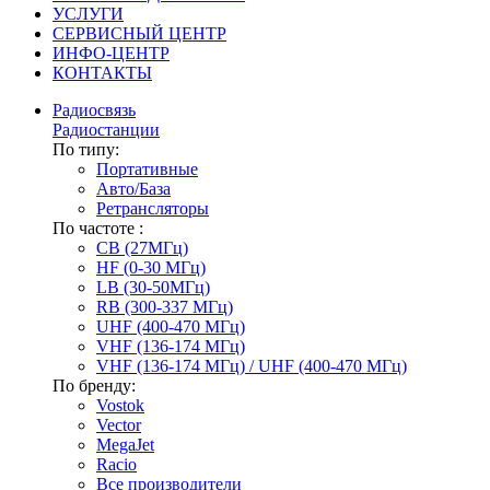
УСЛУГИ
СЕРВИСНЫЙ ЦЕНТР
ИНФО-ЦЕНТР
КОНТАКТЫ
Радиосвязь
Радиостанции
По типу:
Портативные
Авто/База
Ретрансляторы
По частоте :
CB (27МГц)
HF (0-30 МГц)
LB (30-50МГц)
RB (300-337 МГц)
UHF (400-470 МГц)
VHF (136-174 МГц)
VHF (136-174 МГц) / UHF (400-470 МГц)
По бренду:
Vostok
Vector
MegaJet
Racio
Все производители