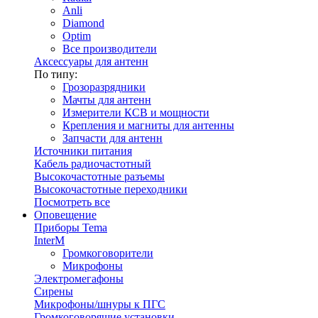
Anli
Diamond
Optim
Все производители
Аксессуары для антенн
По типу:
Грозоразрядники
Мачты для антенн
Измерители КСВ и мощности
Крепления и магниты для антенны
Запчасти для антенн
Источники питания
Кабель радиочастотный
Высокочастотные разъемы
Высокочастотные переходники
Посмотреть все
Оповещение
Приборы Tema
InterM
Громкоговорители
Микрофоны
Электромегафоны
Сирены
Микрофоны/шнуры к ПГС
Громкоговорящие установки