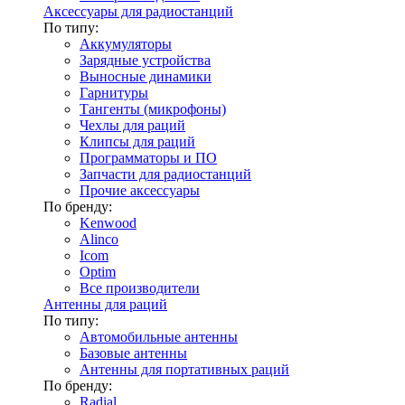
Аксессуары для радиостанций
По типу:
Аккумуляторы
Зарядные устройства
Выносные динамики
Гарнитуры
Тангенты (микрофоны)
Чехлы для раций
Клипсы для раций
Программаторы и ПО
Запчасти для радиостанций
Прочие аксессуары
По бренду:
Kenwood
Alinco
Icom
Optim
Все производители
Антенны для раций
По типу:
Автомобильные антенны
Базовые антенны
Антенны для портативных раций
По бренду:
Radial