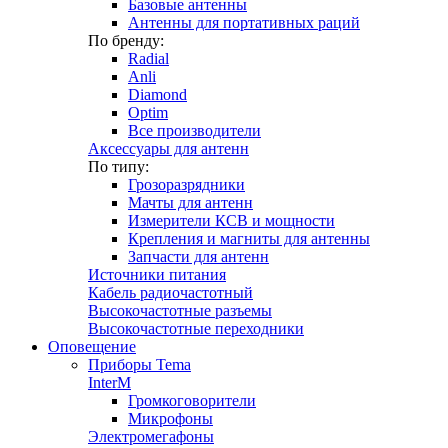
Базовые антенны
Антенны для портативных раций
По бренду:
Radial
Anli
Diamond
Optim
Все производители
Аксессуары для антенн
По типу:
Грозоразрядники
Мачты для антенн
Измерители КСВ и мощности
Крепления и магниты для антенны
Запчасти для антенн
Источники питания
Кабель радиочастотный
Высокочастотные разъемы
Высокочастотные переходники
Оповещение
Приборы Tema
InterM
Громкоговорители
Микрофоны
Электромегафоны