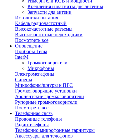
Измерители КСВ и мощности
Крепления и магниты для антенны
Запчасти для антенн
Источники питания
Кабель радиочастотный
Высокочастотные разъемы
Высокочастотные переходники
Посмотреть все
Оповещение
Приборы Tema
InterM
Громкоговорители
Микрофоны
Электромегафоны
Сирены
Микрофоны/шнуры к ПГС
Громкоговорящие установки
Абонентские громкоговорители
Рупорные громкоговорители
Посмотреть все
Телефонная связь
Проводные телефоны
Радиотелефоны
Телефонно-микрофонные гарнитуры
Аксессуары для телефонов