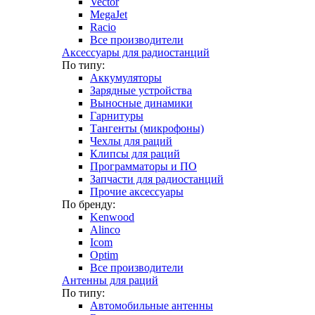
Vector
MegaJet
Racio
Все производители
Аксессуары для радиостанций
По типу:
Аккумуляторы
Зарядные устройства
Выносные динамики
Гарнитуры
Тангенты (микрофоны)
Чехлы для раций
Клипсы для раций
Программаторы и ПО
Запчасти для радиостанций
Прочие аксессуары
По бренду:
Kenwood
Alinco
Icom
Optim
Все производители
Антенны для раций
По типу:
Автомобильные антенны