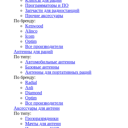
Клипсы для раций
Программаторы и ПО
Запчасти для радиостанций
Прочие аксессуары
По бренду:
Kenwood
Alinco
Icom
Optim
Все производители
Антенны для раций
По типу:
Автомобильные антенны
Базовые антенны
Антенны для портативных раций
По бренду:
Radial
Anli
Diamond
Optim
Все производители
Аксессуары для антенн
По типу:
Грозоразрядники
Мачты для антенн