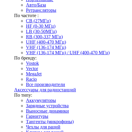
Авто/База
Ретрансляторы
По частоте :
CB (27МГц)
HF (0-30 МГц)
LB (30-50МГц)
RB (300-337 МГц)
UHF (400-470 МГц)
VHF (136-174 МГц)
VHF (136-174 МГц) / UHF (400-470 МГц)
По бренду:
Vostok
Vector
MegaJet
Racio
Все производители
Аксессуары для радиостанций
По типу:
Аккумуляторы
Зарядные устройства
Выносные динамики
Гарнитуры
Тангенты (микрофоны)
Чехлы для раций