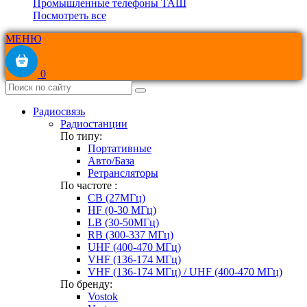
Промышленные телефоны ТАШ
Посмотреть все
МЕНЮ
0
Радиосвязь
Радиостанции
По типу:
Портативные
Авто/База
Ретрансляторы
По частоте :
CB (27МГц)
HF (0-30 МГц)
LB (30-50МГц)
RB (300-337 МГц)
UHF (400-470 МГц)
VHF (136-174 МГц)
VHF (136-174 МГц) / UHF (400-470 МГц)
По бренду:
Vostok