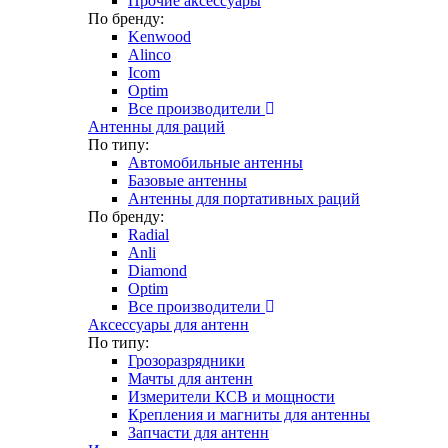
Прочие аксессуары
По бренду:
Kenwood
Alinco
Icom
Optim
Все производители
Антенны для раций
По типу:
Автомобильные антенны
Базовые антенны
Антенны для портативных раций
По бренду:
Radial
Anli
Diamond
Optim
Все производители
Аксессуары для антенн
По типу:
Грозоразрядники
Мачты для антенн
Измерители КСВ и мощности
Крепления и магниты для антенны
Запчасти для антенн