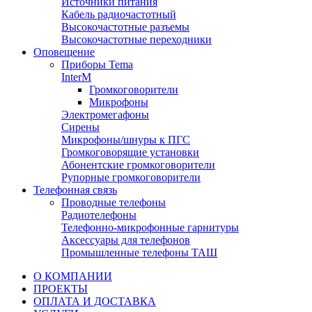
Источники питания
Кабель радиочастотный
Высокочастотные разъемы
Высокочастотные переходники
Оповещение
Приборы Tema
InterM
Громкоговорители
Микрофоны
Электромегафоны
Сирены
Микрофоны/шнуры к ПГС
Громкоговорящие установки
Абонентские громкоговорители
Рупорные громкоговорители
Телефонная связь
Проводные телефоны
Радиотелефоны
Телефонно-микрофонные гарнитуры
Аксессуары для телефонов
Промышленные телефоны ТАШ
О КОМПАНИИ
ПРОЕКТЫ
ОПЛАТА И ДОСТАВКА