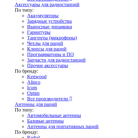
Аксессуары для радиостанций
По типу:
Аккумуляторы
Зарядные устройства
Выносные динамики
Гарнитуры
Тангенты (микрофоны)
Чехлы для раций
Клипсы для раций
Программаторы и ПО
Запчасти для радиостанций
Прочие аксессуары
По бренду:
Kenwood
Alinco
Icom
Optim
Все производители
Антенны для раций
По типу:
Автомобильные антенны
Базовые антенны
Антенны для портативных раций
По бренду:
Radial