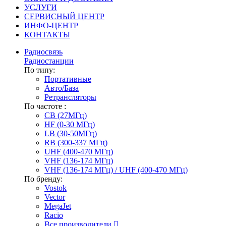
УСЛУГИ
СЕРВИСНЫЙ ЦЕНТР
ИНФО-ЦЕНТР
КОНТАКТЫ
Радиосвязь
Радиостанции
По типу:
Портативные
Авто/База
Ретрансляторы
По частоте :
CB (27МГц)
HF (0-30 МГц)
LB (30-50МГц)
RB (300-337 МГц)
UHF (400-470 МГц)
VHF (136-174 МГц)
VHF (136-174 МГц) / UHF (400-470 МГц)
По бренду:
Vostok
Vector
MegaJet
Racio
Все производители