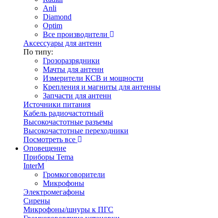
Anli
Diamond
Optim
Все производители
Аксессуары для антенн
По типу:
Грозоразрядники
Мачты для антенн
Измерители КСВ и мощности
Крепления и магниты для антенны
Запчасти для антенн
Источники питания
Кабель радиочастотный
Высокочастотные разъемы
Высокочастотные переходники
Посмотреть все
Оповещение
Приборы Tema
InterM
Громкоговорители
Микрофоны
Электромегафоны
Сирены
Микрофоны/шнуры к ПГС