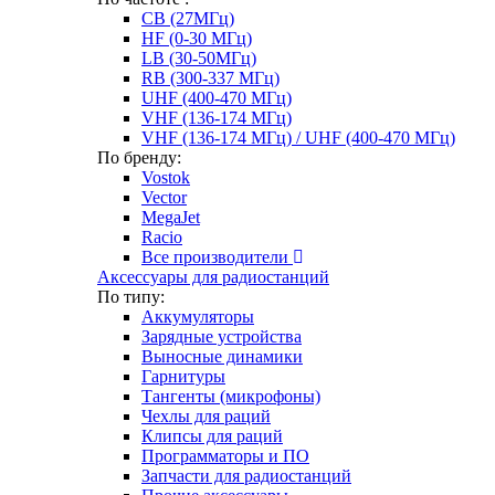
CB (27МГц)
HF (0-30 МГц)
LB (30-50МГц)
RB (300-337 МГц)
UHF (400-470 МГц)
VHF (136-174 МГц)
VHF (136-174 МГц) / UHF (400-470 МГц)
По бренду:
Vostok
Vector
MegaJet
Racio
Все производители
Аксессуары для радиостанций
По типу:
Аккумуляторы
Зарядные устройства
Выносные динамики
Гарнитуры
Тангенты (микрофоны)
Чехлы для раций
Клипсы для раций
Программаторы и ПО
Запчасти для радиостанций