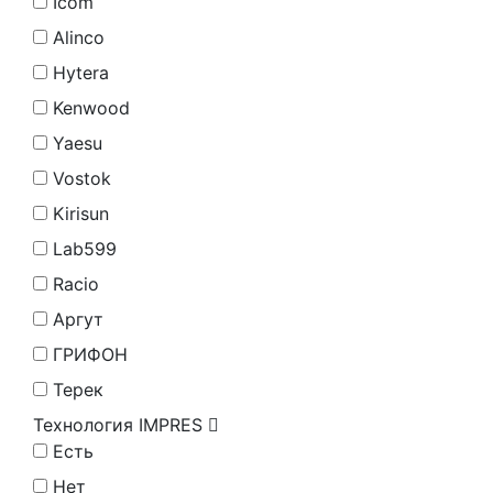
Icom
Alinco
Hytera
Kenwood
Yaesu
Vostok
Kirisun
Lab599
Racio
Аргут
ГРИФОН
Терек
Технология IMPRES
Есть
Нет