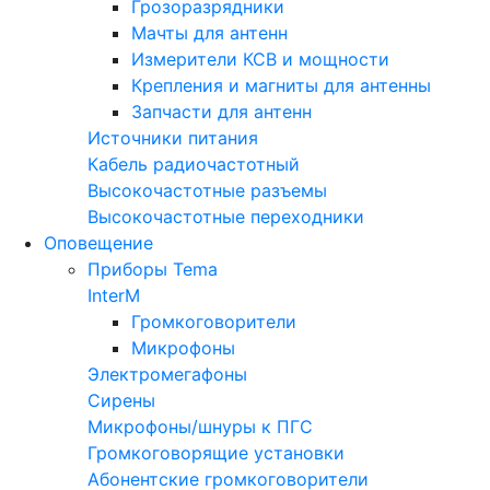
Грозоразрядники
Мачты для антенн
Измерители КСВ и мощности
Крепления и магниты для антенны
Запчасти для антенн
Источники питания
Кабель радиочастотный
Высокочастотные разъемы
Высокочастотные переходники
Оповещение
Приборы Tema
InterM
Громкоговорители
Микрофоны
Электромегафоны
Сирены
Микрофоны/шнуры к ПГС
Громкоговорящие установки
Абонентские громкоговорители