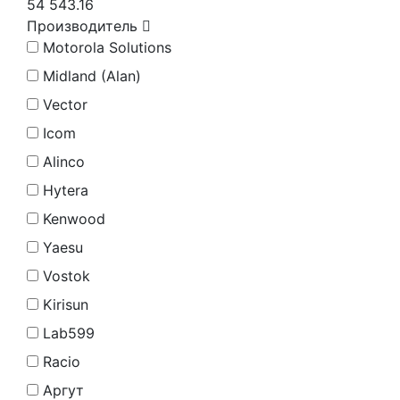
54 543.16
Производитель
Motorola Solutions
Midland (Alan)
Vector
Icom
Alinco
Hytera
Kenwood
Yaesu
Vostok
Kirisun
Lab599
Racio
Аргут