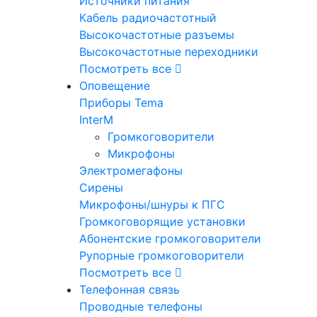
Источники питания
Кабель радиочастотный
Высокочастотные разъемы
Высокочастотные переходники
Посмотреть все
Оповещение
Приборы Tema
InterM
Громкоговорители
Микрофоны
Электромегафоны
Сирены
Микрофоны/шнуры к ПГС
Громкоговорящие установки
Абонентские громкоговорители
Рупорные громкоговорители
Посмотреть все
Телефонная связь
Проводные телефоны