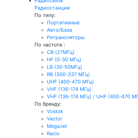
Радиосвязь
Радиостанции
По типу:
Портативные
Авто/База
Ретрансляторы
По частоте :
CB (27МГц)
HF (0-30 МГц)
LB (30-50МГц)
RB (300-337 МГц)
UHF (400-470 МГц)
VHF (136-174 МГц)
VHF (136-174 МГц) / UHF (400-470 М
По бренду:
Vostok
Vector
MegaJet
Racio