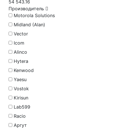
54 543.16
Производитель
Motorola Solutions
Midland (Alan)
Vector
Icom
Alinco
Hytera
Kenwood
Yaesu
Vostok
Kirisun
Lab599
Racio
Аргут