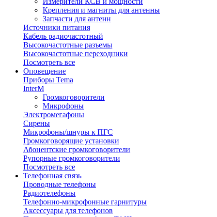
Измерители КСВ и мощности
Крепления и магниты для антенны
Запчасти для антенн
Источники питания
Кабель радиочастотный
Высокочастотные разъемы
Высокочастотные переходники
Посмотреть все
Оповещение
Приборы Tema
InterM
Громкоговорители
Микрофоны
Электромегафоны
Сирены
Микрофоны/шнуры к ПГС
Громкоговорящие установки
Абонентские громкоговорители
Рупорные громкоговорители
Посмотреть все
Телефонная связь
Проводные телефоны
Радиотелефоны
Телефонно-микрофонные гарнитуры
Аксессуары для телефонов