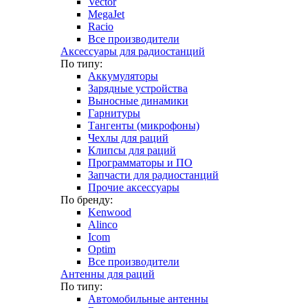
Vector
MegaJet
Racio
Все производители
Аксессуары для радиостанций
По типу:
Аккумуляторы
Зарядные устройства
Выносные динамики
Гарнитуры
Тангенты (микрофоны)
Чехлы для раций
Клипсы для раций
Программаторы и ПО
Запчасти для радиостанций
Прочие аксессуары
По бренду:
Kenwood
Alinco
Icom
Optim
Все производители
Антенны для раций
По типу:
Автомобильные антенны