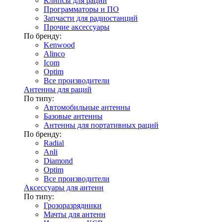
Клипсы для раций
Программаторы и ПО
Запчасти для радиостанций
Прочие аксессуары
По бренду:
Kenwood
Alinco
Icom
Optim
Все производители
Антенны для раций
По типу:
Автомобильные антенны
Базовые антенны
Антенны для портативных раций
По бренду:
Radial
Anli
Diamond
Optim
Все производители
Аксессуары для антенн
По типу:
Грозоразрядники
Мачты для антенн