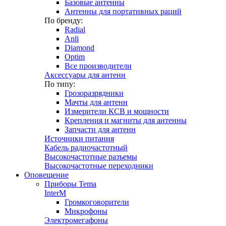
Базовые антенны
Антенны для портативных раций
По бренду:
Radial
Anli
Diamond
Optim
Все производители
Аксессуары для антенн
По типу:
Грозоразрядники
Мачты для антенн
Измерители КСВ и мощности
Крепления и магниты для антенны
Запчасти для антенн
Источники питания
Кабель радиочастотный
Высокочастотные разъемы
Высокочастотные переходники
Оповещение
Приборы Tema
InterM
Громкоговорители
Микрофоны
Электромегафоны