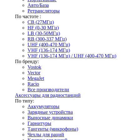
Авто/База
Ретрансляторы
По частоте :
CB (27МГц)
HF (0-30 МГц)
LB (30-50МГц)
RB (300-337 МГц)
UHF (400-470 МГц)
VHF (136-174 МГц)
VHF (136-174 МГц) / UHF (400-470 МГц)
По бренду:
Vostok
Vector
MegaJet
Racio
Все производители
Аксессуары для радиостанций
По типу:
Аккумуляторы
Зарядные устройства
Выносные динамики
Гарнитуры
Тангенты (микрофоны)
Чехлы для раций