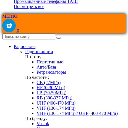
Промышленные телефоны ТАШ
Посмотреть все
МЕНЮ
0
Радиосвязь
Радиостанции
По типу:
Портативные
Авто/База
Ретрансляторы
По частоте :
CB (27МГц)
HF (0-30 МГц)
LB (30-50МГц)
RB (300-337 МГц)
UHF (400-470 МГц)
VHF (136-174 МГц)
VHF (136-174 МГц) / UHF (400-470 МГц)
По бренду:
Vostok