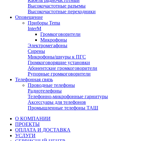
Кабель радиочастотный
Высокочастотные разъемы
Высокочастотные переходники
Оповещение
Приборы Tema
InterM
Громкоговорители
Микрофоны
Электромегафоны
Сирены
Микрофоны/шнуры к ПГС
Громкоговорящие установки
Абонентские громкоговорители
Рупорные громкоговорители
Телефонная связь
Проводные телефоны
Радиотелефоны
Телефонно-микрофонные гарнитуры
Аксессуары для телефонов
Промышленные телефоны ТАШ
О КОМПАНИИ
ПРОЕКТЫ
ОПЛАТА И ДОСТАВКА
УСЛУГИ