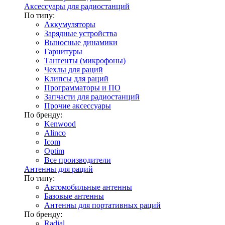
Аксессуары для радиостанций
По типу:
Аккумуляторы
Зарядные устройства
Выносные динамики
Гарнитуры
Тангенты (микрофоны)
Чехлы для раций
Клипсы для раций
Программаторы и ПО
Запчасти для радиостанций
Прочие аксессуары
По бренду:
Kenwood
Alinco
Icom
Optim
Все производители
Антенны для раций
По типу:
Автомобильные антенны
Базовые антенны
Антенны для портативных раций
По бренду:
Radial