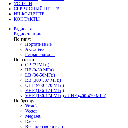
УСЛУГИ
СЕРВИСНЫЙ ЦЕНТР
ИНФО-ЦЕНТР
КОНТАКТЫ
Радиосвязь
Радиостанции
По типу:
Портативные
Авто/База
Ретрансляторы
По частоте :
CB (27МГц)
HF (0-30 МГц)
LB (30-50МГц)
RB (300-337 МГц)
UHF (400-470 МГц)
VHF (136-174 МГц)
VHF (136-174 МГц) / UHF (400-470 МГц)
По бренду:
Vostok
Vector
MegaJet
Racio
Все производители