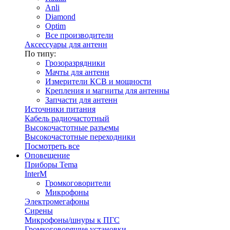
Anli
Diamond
Optim
Все производители
Аксессуары для антенн
По типу:
Грозоразрядники
Мачты для антенн
Измерители КСВ и мощности
Крепления и магниты для антенны
Запчасти для антенн
Источники питания
Кабель радиочастотный
Высокочастотные разъемы
Высокочастотные переходники
Посмотреть все
Оповещение
Приборы Tema
InterM
Громкоговорители
Микрофоны
Электромегафоны
Сирены
Микрофоны/шнуры к ПГС
Громкоговорящие установки