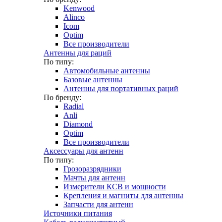
Kenwood
Alinco
Icom
Optim
Все производители
Антенны для раций
По типу:
Автомобильные антенны
Базовые антенны
Антенны для портативных раций
По бренду:
Radial
Anli
Diamond
Optim
Все производители
Аксессуары для антенн
По типу:
Грозоразрядники
Мачты для антенн
Измерители КСВ и мощности
Крепления и магниты для антенны
Запчасти для антенн
Источники питания