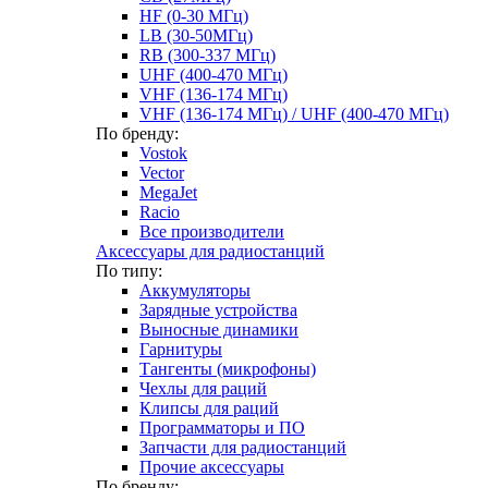
HF (0-30 МГц)
LB (30-50МГц)
RB (300-337 МГц)
UHF (400-470 МГц)
VHF (136-174 МГц)
VHF (136-174 МГц) / UHF (400-470 МГц)
По бренду:
Vostok
Vector
MegaJet
Racio
Все производители
Аксессуары для радиостанций
По типу:
Аккумуляторы
Зарядные устройства
Выносные динамики
Гарнитуры
Тангенты (микрофоны)
Чехлы для раций
Клипсы для раций
Программаторы и ПО
Запчасти для радиостанций
Прочие аксессуары
По бренду: