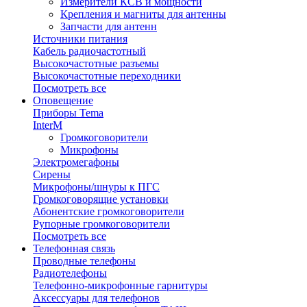
Измерители КСВ и мощности
Крепления и магниты для антенны
Запчасти для антенн
Источники питания
Кабель радиочастотный
Высокочастотные разъемы
Высокочастотные переходники
Посмотреть все
Оповещение
Приборы Tema
InterM
Громкоговорители
Микрофоны
Электромегафоны
Сирены
Микрофоны/шнуры к ПГС
Громкоговорящие установки
Абонентские громкоговорители
Рупорные громкоговорители
Посмотреть все
Телефонная связь
Проводные телефоны
Радиотелефоны
Телефонно-микрофонные гарнитуры
Аксессуары для телефонов