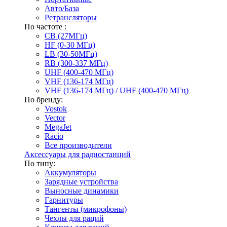
Авто/База
Ретрансляторы
По частоте :
CB (27МГц)
HF (0-30 МГц)
LB (30-50МГц)
RB (300-337 МГц)
UHF (400-470 МГц)
VHF (136-174 МГц)
VHF (136-174 МГц) / UHF (400-470 МГц)
По бренду:
Vostok
Vector
MegaJet
Racio
Все производители
Аксессуары для радиостанций
По типу:
Аккумуляторы
Зарядные устройства
Выносные динамики
Гарнитуры
Тангенты (микрофоны)
Чехлы для раций