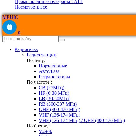
Промышленные телефоны ТАШ
Посмотреть все
МЕНЮ
0
Радиосвязь
Радиостанции
По типу:
Портативные
Авто/База
Ретрансляторы
По частоте :
CB (27МГц)
HF (0-30 МГц)
LB (30-50МГц)
RB (300-337 МГц)
UHF (400-470 МГц)
VHF (136-174 МГц)
VHF (136-174 МГц) / UHF (400-470 МГц)
По бренду:
Vostok