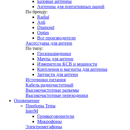
Базовые антенны
Антенны для портативных раций
По бренду:
Radial
Anli
Diamond
Optim
Все производители
Аксессуары для антенн
По типу:
Грозоразрядники
Мачты для антенн
Измерители КСВ и мощности
Крепления и магниты для антенны
Запчасти для антенн
Источники питания
Кабель радиочастотный
Высокочастотные разъемы
Высокочастотные переходники
Оповещение
Приборы Tema
InterM
Громкоговорители
Микрофоны
Электромегафоны