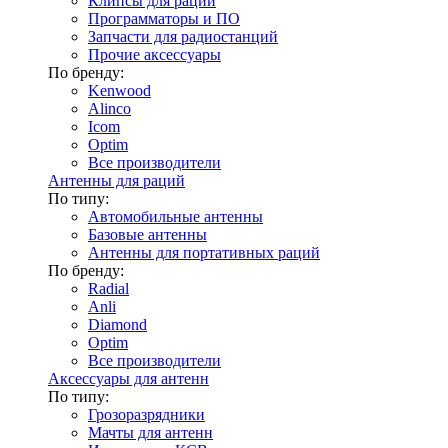
Клипсы для раций
Программаторы и ПО
Запчасти для радиостанций
Прочие аксессуары
По бренду:
Kenwood
Alinco
Icom
Optim
Все производители
Антенны для раций
По типу:
Автомобильные антенны
Базовые антенны
Антенны для портативных раций
По бренду:
Radial
Anli
Diamond
Optim
Все производители
Аксессуары для антенн
По типу:
Грозоразрядники
Мачты для антенн