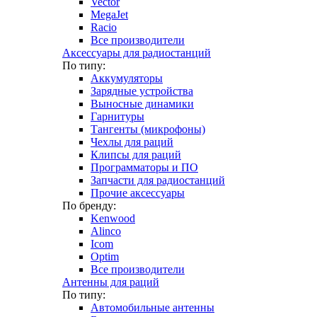
Vector
MegaJet
Racio
Все производители
Аксессуары для радиостанций
По типу:
Аккумуляторы
Зарядные устройства
Выносные динамики
Гарнитуры
Тангенты (микрофоны)
Чехлы для раций
Клипсы для раций
Программаторы и ПО
Запчасти для радиостанций
Прочие аксессуары
По бренду:
Kenwood
Alinco
Icom
Optim
Все производители
Антенны для раций
По типу:
Автомобильные антенны